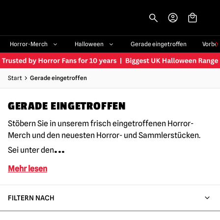
-->
Horror-Merch
Halloween
Gerade eingetroffen
Vorbe
Start
Gerade eingetroffen
GERADE EINGETROFFEN
Stöbern Sie in unserem frisch eingetroffenen Horror-
Merch und den neuesten Horror- und Sammlerstücken.
...
Sei unter den
Mehr lesen
FILTERN NACH