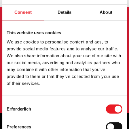
Consent
Details
About
ANMELDUNG ZUM
This website uses cookies
NEWSLETTER
We use cookies to personalise content and ads, to
provide social media features and to analyse our traffic.
Melden Sie sich an, um über neue Produkte,
We also share information about your use of our site with
Veranstaltungen und mehr informiert zu werden.
our social media, advertising and analytics partners who
may combine it with other information that you’ve
provided to them or that they’ve collected from your use
ANMELDUNG
of their services.
Mit der Anmeldung zu unserem Newsletter erklären Sie sich mit
unserem
Datenschutzbestimmungen
.
Consent
Erforderlich
Selection
Preferences