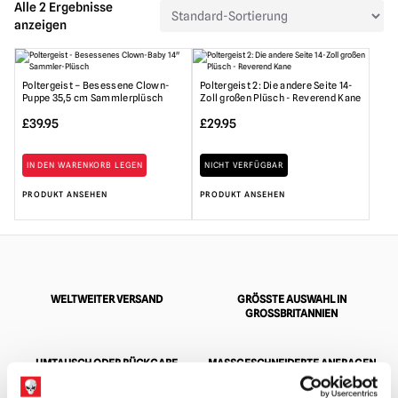
Alle 2 Ergebnisse
anzeigen
Poltergeist – Besessene Clown-
Poltergeist 2: Die andere Seite 14-
Puppe 35,5 cm Sammlerplüsch
Zoll großen Plüsch - Reverend Kane
£
39.95
£
29.95
IN DEN WARENKORB LEGEN
NICHT VERFÜGBAR
PRODUKT ANSEHEN
PRODUKT ANSEHEN
WELTWEITER VERSAND
GRÖSSTE AUSWAHL IN G
ROSSBRITANNIEN
UMTAUSCH ODER RÜCKGABE
MASSGESCHNEIDERTE ANFRAGEN