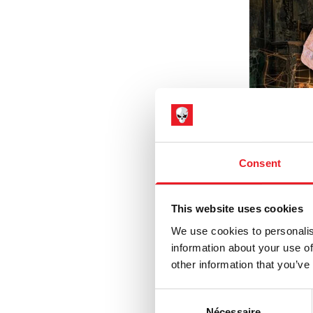
Consent
Grueso
Prop
This website uses cookies
We use cookies to personalis
£
289.
information about your use of
other information that you’ve
AJOU
Consent
VOIR LE 
Nécessaire