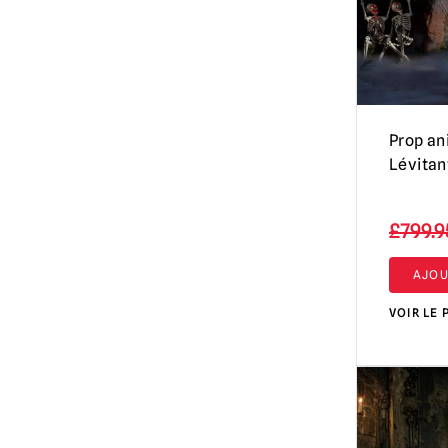
Prop a
Lévitan
£
799.9
AJOU
VOIR LE 