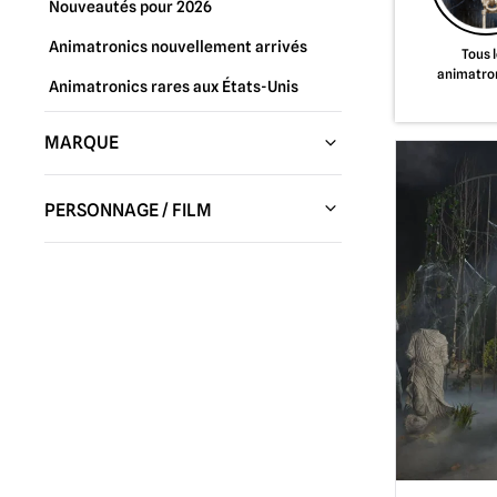
Nouveautés pour 2026
Animatronics nouvellement arrivés
Tous 
animatro
Animatronics rares aux États-Unis
MARQUE
Tekky Toys
(12)
PERSONNAGE / FILM
HC Animatroniques et Décoration
(2)
Chucky Dolls / Child's Play | Répliques
Esprit d'Halloween
(1)
de poupées officielles et accessoires
(3)
Manoir hanté
(1)
Les cauchemars avant Noël
(4)
La guerre des étoiles
(2)
Massacre à la tronçonneuse /
Leatherface
(1)