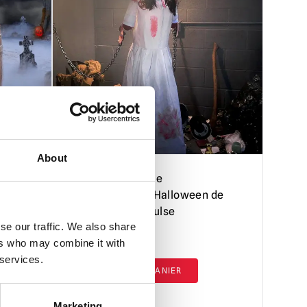
About
Infirmière d'asile
 de
animatronique Halloween de
1,58 m qui convulse
se our traffic. We also share
£
289.95
ers who may combine it with
 services.
AJOUTER AU PANIER
VOIR LE PRODUIT
Marketing