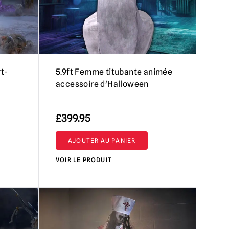
t-
5.9ft Femme titubante animée
accessoire d'Halloween
£
399.95
AJOUTER AU PANIER
VOIR LE PRODUIT