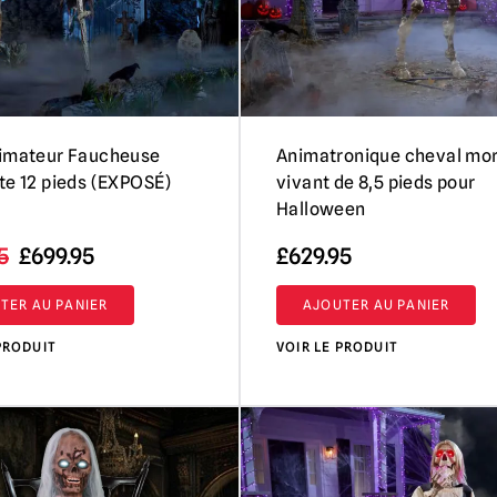
nimateur Faucheuse
Animatronique cheval mor
te 12 pieds (EXPOSÉ)
vivant de 8,5 pieds pour
Halloween
Le
Le
5
£
699.95
£
629.95
prix
prix
TER AU PANIER
AJOUTER AU PANIER
initial
actuel
était
est
PRODUIT
VOIR LE PRODUIT
de :
de
799,95
699,95
£.
£.