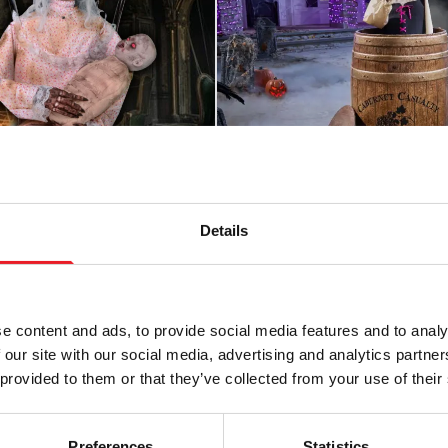
Details
me Granny Animated
Animatronique "Cabernet
Casualty" pour Halloween
4,5 pieds
e content and ads, to provide social media features and to analy
95
£
449.95
 our site with our social media, advertising and analytics partn
 provided to them or that they’ve collected from your use of their
TER AU PANIER
AJOUTER AU PANIER
PRODUIT
VOIR LE PRODUIT
Preferences
Statistics