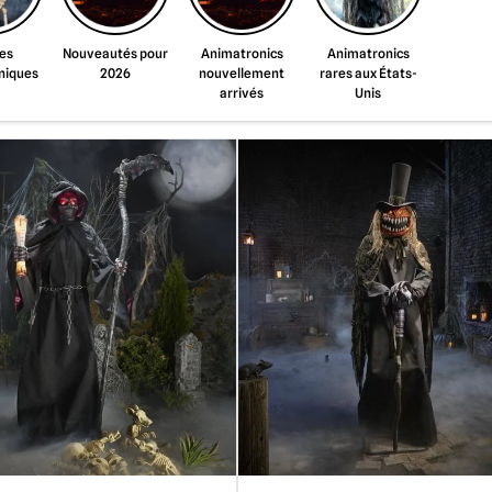
les
Nouveautés pour
Animatronics
Animatronics
niques
2026
nouvellement
rares aux États-
arrivés
Unis