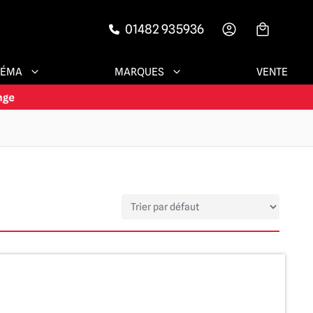
01482 935936
-->
NÉMA
MARQUES
VENTE