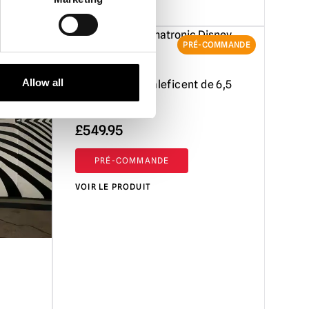
PRÉ-COMMANDE
Allow all
Animatronic Maleficent de 6,5
pieds
£
549.95
PRÉ-COMMANDE
VOIR LE PRODUIT