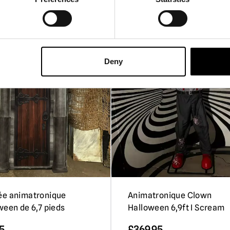
Deny
ée animatronique
Animatronique Clown
ween de 6,7 pieds
Halloween 6,9ft I Scream
5
£
369.95