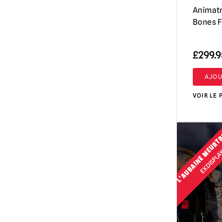
Animatr
Bones F
£
299.9
AJOU
VOIR LE 
L'AUBAINE MEURT
EX DISPL