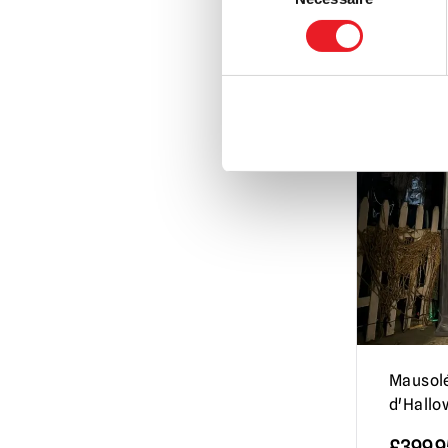
Selection
Mausol
d'Hallo
£
399.9