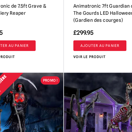
onic de 7.5ft Grave &
Animatronic 7ft Guardian 
iery Reaper
The Gourds LED Hallowee
(Gardien des courges)
5
£
299.95
TER AU PANIER
AJOUTER AU PANIER
PRODUIT
VOIR LE PRODUIT
RIÈRE
PROMO !
AY