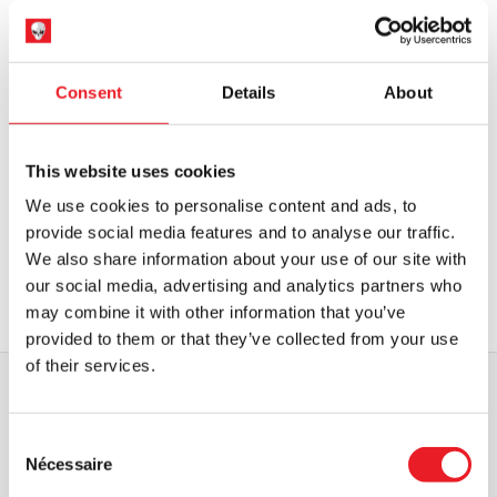
£.
Consent
Details
About
Gutter Garbs Horror T Shirt -
Poltergeist 2 : The Other Side
Poltergeist II : The Other Side
Grande peluche de 14 pouces -
This website uses cookies
Révérend Kane
We use cookies to personalise content and ads, to
Le
Le
£
34.95
£
24.95
£
29.95
provide social media features and to analyse our traffic.
prix
prix
We also share information about your use of our site with
AJOUTER AU PANIER
RUPTURE DE STOCK
initial
actuel
our social media, advertising and analytics partners who
VOIR LE PRODUIT
VOIR LE PRODUIT
était
est
may combine it with other information that you’ve
:
de
provided to them or that they’ve collected from your use
of their services.
34,95
:
£.
24,95
£.
EXPÉDITION DANS LE MONDE ENTIER
LA PLUS GRANDE GAMME DU
Consent
ROYAUME-UNI
Nécessaire
Selection