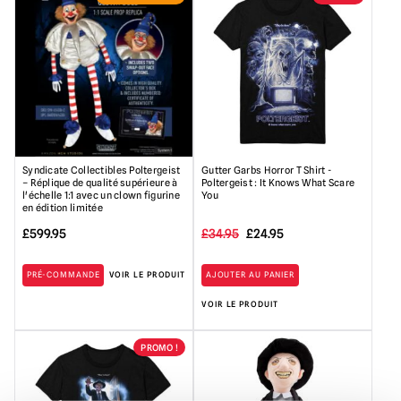
Syndicate Collectibles Poltergeist
Gutter Garbs Horror T Shirt -
– Réplique de qualité supérieure à
Poltergeist : It Knows What Scare
l'échelle 1:1 avec un clown figurine
You
en édition limitée
Le
Le
£
599.95
£
34.95
£
24.95
prix
prix
PRÉ-COMMANDE
VOIR LE PRODUIT
AJOUTER AU PANIER
initial
actuel
VOIR LE PRODUIT
était
est
:
de
PROMO !
34,95
:
£.
24,95