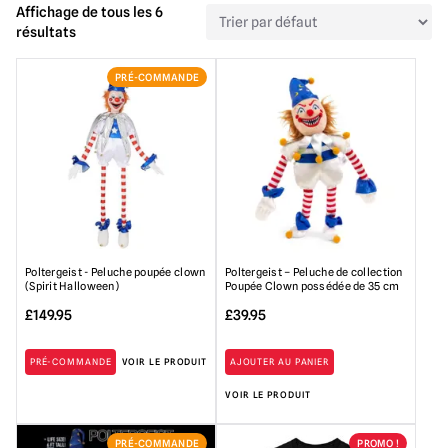
Affichage de tous les 6
résultats
PRÉ-COMMANDE
Poltergeist - Peluche poupée clown
Poltergeist – Peluche de collection
(Spirit Halloween)
Poupée Clown possédée de 35 cm
£
149.95
£
39.95
PRÉ-COMMANDE
VOIR LE PRODUIT
AJOUTER AU PANIER
VOIR LE PRODUIT
PRÉ-COMMANDE
PROMO !