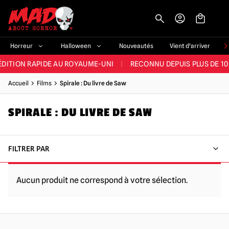
-->
E ET LA MEILLEURE GAMME DU ROYAUME-UNI
|
PLUS DE 60 000 CLI
Horreur
Halloween
Nouveautés
Vient d'arriver
ÉDITION RAPIDE AU ROYAUME-UNI
|
RECONNU DEPUIS PLUS DE 10
NOUVEAUX PRODUITS DÉRIVÉS D'HORREUR CHAQUE SEMAINE
Accueil
Films
Spirale : Du livre de Saw
NDE GAMME D'HALLOWEEN AU ROYAUME-UNI
|
PLUS DE 300 ACC
SPIRALE : DU LIVRE DE SAW
E ET LA MEILLEURE GAMME DU ROYAUME-UNI
|
PLUS DE 60 000 CLI
FILTRER PAR
Aucun produit ne correspond à votre sélection.