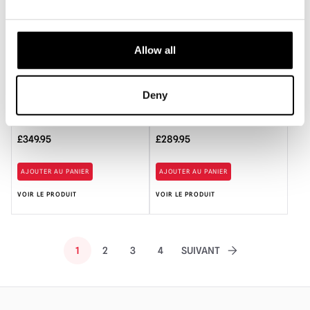
£.
Allow all
Deny
Sorcière bondissante de 6 pieds
Animatronique de sorcière
avec yeux animés Accessoire
fantaisiste d'Halloween de 7 pieds
d'Halloween DIGITEYES
£
349.95
£
289.95
AJOUTER AU PANIER
AJOUTER AU PANIER
VOIR LE PRODUIT
VOIR LE PRODUIT
1
2
3
4
SUIVANT