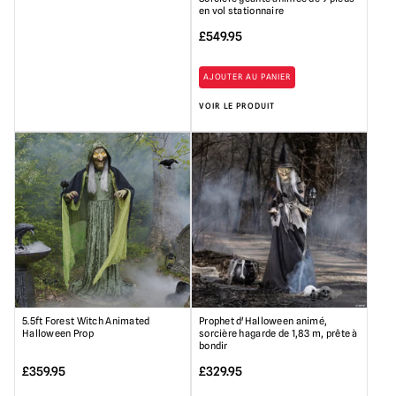
en vol stationnaire
£
549.95
AJOUTER AU PANIER
VOIR LE PRODUIT
5.5ft Forest Witch Animated
Prophet d'Halloween animé,
Halloween Prop
sorcière hagarde de 1,83 m, prête à
bondir
£
359.95
£
329.95