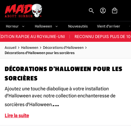
-->
E ET LA MEILLEURE GAMME DU ROYAUME-UNI
|
PLUS DE 60 000 CLI
Horreur
Halloween
Nouveautés
Vient d'arriver
ÉDITION RAPIDE AU ROYAUME-UNI
|
RECONNU DEPUIS PLUS DE 10
NOUVEAUX PRODUITS DÉRIVÉS D'HORREUR CHAQUE SEMAINE
Accueil
Halloween
Décorations d'Halloween
Décorations d'Halloween pour les sorcières
NDE GAMME D'HALLOWEEN AU ROYAUME-UNI
|
PLUS DE 300 ACC
DÉCORATIONS D'HALLOWEEN POUR LES
E ET LA MEILLEURE GAMME DU ROYAUME-UNI
|
PLUS DE 60 000 CLI
SORCIÈRES
Ajoutez une touche diabolique à votre installation
d'Halloween avec notre collection enchanteresse de
...
sorcières d'Halloween.
Lire la suite