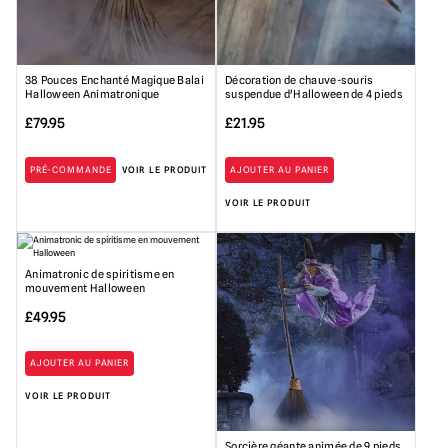
38 Pouces Enchanté Magique Balai
Décoration de chauve-souris
Halloween Animatronique
suspendue d'Halloween de 4 pieds
£
79.95
£
21.95
PRÉ-COMMANDE
VOIR LE PRODUIT
AJOUTER AU PANIER
VOIR LE PRODUIT
Animatronic de spiritisme en
mouvement Halloween
£
49.95
AJOUTER AU PANIER
VOIR LE PRODUIT
Sorcière géante animée de 9 pieds