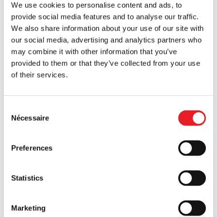
We use cookies to personalise content and ads, to
provide social media features and to analyse our traffic.
PROMO !
We also share information about your use of our site with
our social media, advertising and analytics partners who
may combine it with other information that you’ve
provided to them or that they’ve collected from your use
of their services.
Consent
Sorcière scintillante animée Prop
Décoration d'Halloween en forme
d'Halloween
d'araignée en fourrure animée
Nécessaire
Selection
Le
Le
£
309.95
£
39.95
£
29.95
prix
prix
Preferences
AJOUTER AU PANIER
AJOUTER AU PANIER
initial
actuel
VOIR LE PRODUIT
VOIR LE PRODUIT
était :
est
Statistics
39,95
de
£.
:
Marketing
29,95