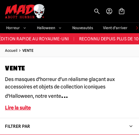
-->
E ET LA MEILLEURE GAMME DU ROYAUME-UNI
|
PLUS DE 60 000 CLI
Horreur
Halloween
Nouveautés
Vient d'arriver
ÉDITION RAPIDE AU ROYAUME-UNI
|
RECONNU DEPUIS PLUS DE 10
NOUVEAUX PRODUITS DÉRIVÉS D'HORREUR CHAQUE SEMAINE
Accueil
VENTE
NDE GAMME D'HALLOWEEN AU ROYAUME-UNI
|
PLUS DE 300 ACC
VENTE
E ET LA MEILLEURE GAMME DU ROYAUME-UNI
|
PLUS DE 60 000 CLI
Des masques d'horreur d'un réalisme glaçant aux
accessoires et objets de collection iconiques
...
d'Halloween, notre vente
Lire la suite
FILTRER PAR