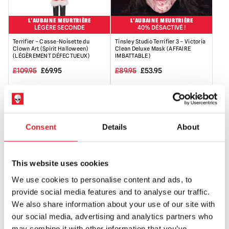
L'AUBAINE MEURTRIÈRE
L'AUBAINE MEURTRIÈRE
LÉGÈRE SECONDE
40% DÉSACTIVÉ !
Terrifier – Casse-Noisette du
Tinsley Studio Terrifier 3 – Victoria
Clown Art (Spirit Halloween)
Clean Deluxe Mask (AFFAIRE
(LÉGÈREMENT DÉFECTUEUX)
IMBATTABLE)
Le
Le
Le
Le
£
109.95
£
69.95
£
89.95
£
53.95
prix
prix
prix
prix
AJOUTER AU PANIER
SÉLECTIONNER LES OPTIONS
initial
actuel
initial
actuel
VOIR LE PRODUIT
VOIR LE PRODUIT
était
est
était
est
Consent
Details
About
de
de
de
de
PROMO !
PROMO !
:
:
89,95
:
109,95
69,95
£.
53,95
This website uses cookies
£.
£.
£.
We use cookies to personalise content and ads, to
provide social media features and to analyse our traffic.
We also share information about your use of our site with
L'AUBAINE MEURTRIÈRE
L'AUBAINE MEURTRIÈRE
our social media, advertising and analytics partners who
40% DÉSACTIVÉ !
LÉGÈRE SECONDE
may combine it with other information that you’ve