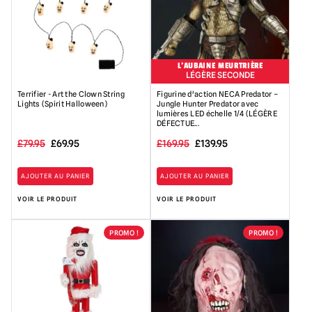
L'AUBAINE MEURTRIÈRE
LÉGÈRE SECONDE
Terrifier - Art the Clown String
Figurine d'action NECA Predator –
Lights (Spirit Halloween)
Jungle Hunter Predator avec
lumières LED échelle 1/4 (LÉGÈRE
DÉFECTUE...
Le
Le
Le
Le
£
79.95
£
69.95
£
169.95
£
139.95
prix
prix
prix
prix
AJOUTER AU PANIER
AJOUTER AU PANIER
initial
actuel
initial
actuel
VOIR LE PRODUIT
VOIR LE PRODUIT
était :
est
était
est
79,95
de
:
de
PROMO !
PROMO !
£.
:
169,95
139,95
69,95
£.
£.
£.