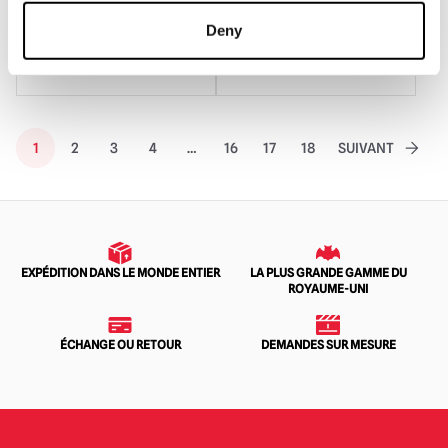
prix
prix
prix
prix
Deny
AJOUTER AU PANIER
AJOUTER AU PANIER
initial
actuel
initial
actuel
VOIR LE PRODUIT
VOIR LE PRODUIT
était
est
était
est
de :
de
de
:
799,95
699,95
24,95
19,95
1
2
3
4
…
16
17
18
SUIVANT
£.
£.
£.
£.
EXPÉDITION DANS LE MONDE ENTIER
LA PLUS GRANDE GAMME DU
ROYAUME-UNI
ÉCHANGE OU RETOUR
DEMANDES SUR MESURE