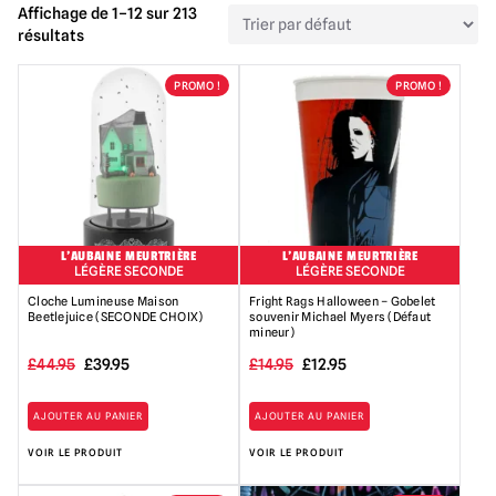
Affichage de 1–12 sur 213
résultats
PROMO !
PROMO !
L'AUBAINE MEURTRIÈRE
L'AUBAINE MEURTRIÈRE
LÉGÈRE SECONDE
LÉGÈRE SECONDE
Cloche Lumineuse Maison
Fright Rags Halloween – Gobelet
Beetlejuice (SECONDE CHOIX)
souvenir Michael Myers (Défaut
mineur)
Le
Le
Le
Le
£
44.95
£
39.95
£
14.95
£
12.95
prix
prix
prix
prix
AJOUTER AU PANIER
AJOUTER AU PANIER
initial
actuel
initial
actuel
VOIR LE PRODUIT
VOIR LE PRODUIT
était
est
était
est
de
de
:
: