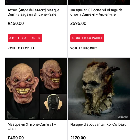
Azrael (Ange de la Mort) Masque
Masque en Silicone Mi-visage de
Demi-visage en Silicone - Sale
Clown Carnevil – Arc-en-ciel
£
450.00
£
595.00
AJOUTER AU PANIER
AJOUTER AU PANIER
VOIR LE PRODUIT
VOIR LE PRODUIT
Masque en Silicone Carnevil –
Masque d'épouvantail Roi Corbeau
Chair
£
450.00
£
120.00