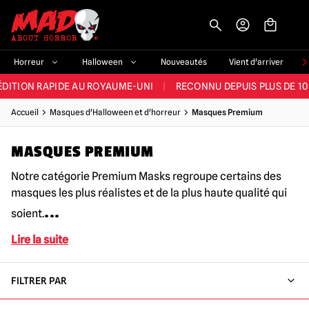
-->
E ET LA MEILLEURE GAMME DU ROYAUME-UNI
|
PLUS DE 60 000 CLI
Horreur
Halloween
Nouveautés
Vient d'arriver
ÉDITION RAPIDE AU ROYAUME-UNI
|
RECONNU DEPUIS PLUS DE 10
NOUVEAUX PRODUITS DÉRIVÉS D'HORREUR CHAQUE SEMAINE
Accueil
Masques d'Halloween et d'horreur
Masques Premium
NDE GAMME D'HALLOWEEN AU ROYAUME-UNI
|
PLUS DE 300 ACC
MASQUES PREMIUM
E ET LA MEILLEURE GAMME DU ROYAUME-UNI
|
PLUS DE 60 000 CLI
Notre catégorie Premium Masks regroupe certains des
masques les plus réalistes et de la plus haute qualité qui
...
soient.
Lire la suite
FILTRER PAR