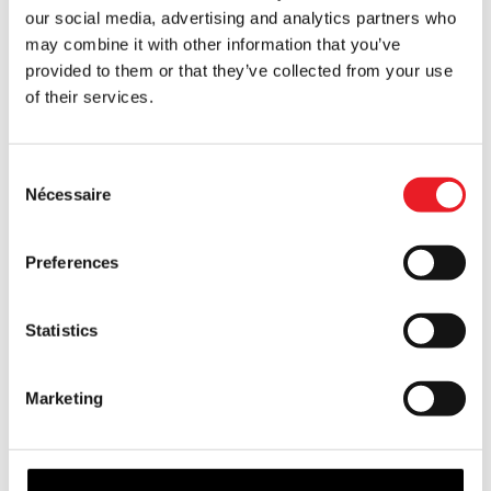
our social media, advertising and analytics partners who
may combine it with other information that you’ve
provided to them or that they’ve collected from your use
of their services.
Masques Immortels – Masque en
Masques Immortels – Masque
Consent
Silicone Affligé
Facial en Silicone Barlow Blue Bat
Nécessaire
Selection
£
825.00
£
395.00
Preferences
PRÉ-COMMANDE
VOIR LE PRODUIT
PRÉ-COMMANDE
VOIR LE PRODUIT
PRÉ-COMMANDE
PRÉ-COMMANDE
Statistics
Marketing