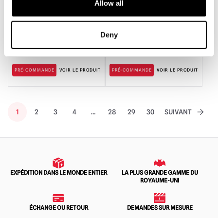
Allow all
Masques Immortels – Masque
Masques Immortels – Masque
Facial Chauve-souris (Chair) en
Facial en Silicone Bimbo
Silicone avec Cheveux
Deny
£
525.00
£
395.00
PRÉ-COMMANDE
VOIR LE PRODUIT
PRÉ-COMMANDE
VOIR LE PRODUIT
1
2
3
4
…
28
29
30
SUIVANT
EXPÉDITION DANS LE MONDE ENTIER
LA PLUS GRANDE GAMME DU
ROYAUME-UNI
ÉCHANGE OU RETOUR
DEMANDES SUR MESURE