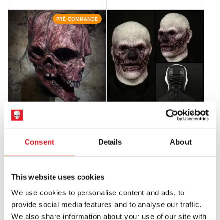
PRÉ-COMMANDE
Masque Gémeaux
Masque demi-visage en silicone
Husk – Pâle
£
165.00
£
450.00
Consent
Details
About
PRÉ-COMMANDE
VOIR LE PRODUIT
AJOUTER AU PANIER
VOIR LE PRODUIT
This website uses cookies
We use cookies to personalise content and ads, to
PRÉ-COMMANDE
PRÉ-COMMANDE
provide social media features and to analyse our traffic.
We also share information about your use of our site with