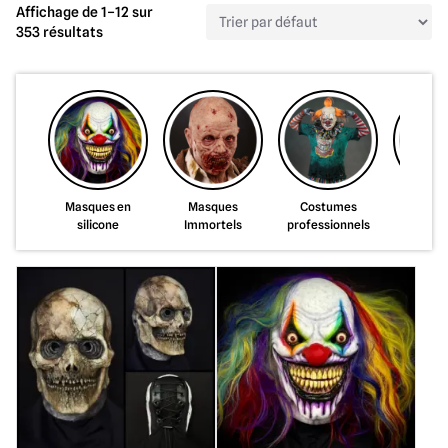
Affichage de 1–12 sur
353 résultats
Masques en
Masques
Costumes
Répli
silicone
Immortels
professionnels
d'ar