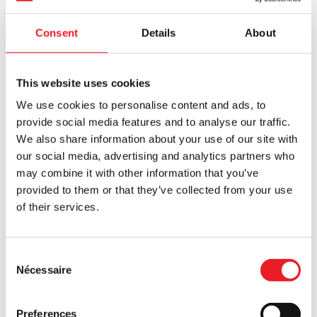
TAXES, DROITS ET FRAIS : vous devrez payer les taxes,
Consent
Details
About
droits et autres frais d'importation au transporteur
lorsque votre commande arrivera dans votre pays. Nous
ne facturons pas la TVA britannique sur les commandes
This website uses cookies
internationales, de sorte que vous ne paierez la taxe de
vente qu'une seule fois (les taxes seront facturées au
We use cookies to personalise content and ads, to
taux applicable dans votre pays). Si vous souhaitez
provide social media features and to analyse our traffic.
obtenir de plus amples informations, veuillez nous
We also share information about your use of our site with
contacter avant de passer commande.
our social media, advertising and analytics partners who
may combine it with other information that you’ve
Les envois vers les États-Unis ont été temporairement
provided to them or that they’ve collected from your use
interrompus en raison de modifications récentes de la
of their services.
réglementation douanière.
Pour les expéditions vers les États-Unis, un décret
Consent
récemment mis en œuvre supprime l'ancienne limite de
Nécessaire
Selection
$800 ("De minimis") avant que les droits d'importation ne
soient payés par les clients et modifie également la
manière dont ces droits sont collectés et payés. Pour les
Preferences