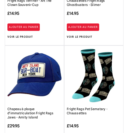
Fright Rags Terrifier - Art The
Chaussettes Fright Rags
Clown Souvenir Cup
Ghostbusters - Slimer
£
14.95
£
14.95
AJOUTER AU PANIER
AJOUTER AU PANIER
VOIR LE PRODUIT
VOIR LE PRODUIT
Chapeau à plaque
Fright Rags Pet Sematary -
d'immatriculation Fright Rags
Chaussettes
Jaws - Amity Island
£
29.95
£
14.95