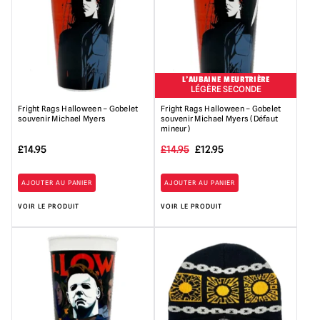
L'AUBAINE MEURTRIÈRE
LÉGÈRE SECONDE
Fright Rags Halloween – Gobelet
Fright Rags Halloween – Gobelet
souvenir Michael Myers
souvenir Michael Myers (Défaut
mineur)
Le
Le
£
14.95
£
14.95
£
12.95
prix
prix
AJOUTER AU PANIER
AJOUTER AU PANIER
initial
actuel
VOIR LE PRODUIT
VOIR LE PRODUIT
était
est
:
:
14,95
12,95
£.
£.