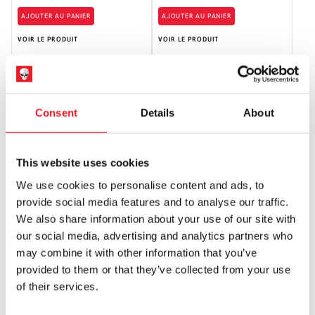
AJOUTER AU PANIER
AJOUTER AU PANIER
VOIR LE PRODUIT
VOIR LE PRODUIT
Consent
Details
About
This website uses cookies
We use cookies to personalise content and ads, to
provide social media features and to analyse our traffic.
Fright Rags Evil Dead - Carnet de
Fright Rags Robocop - Cahier
We also share information about your use of our site with
notes Necronomicon
d'activités
our social media, advertising and analytics partners who
£
9.95
£
14.95
may combine it with other information that you’ve
provided to them or that they’ve collected from your use
AJOUTER AU PANIER
AJOUTER AU PANIER
of their services.
VOIR LE PRODUIT
VOIR LE PRODUIT