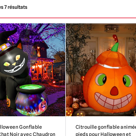
s 7 résultats
alloween Gonflable
Citrouille gonflable animé
hat Noir avec Chaudron
pieds pour Halloween et