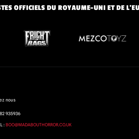
TES OFFICIELS DU ROYAUME-UNI ET DE L'E
ez nous
82 935936
L :
BOO@MADABOUTHORROR.CO.UK