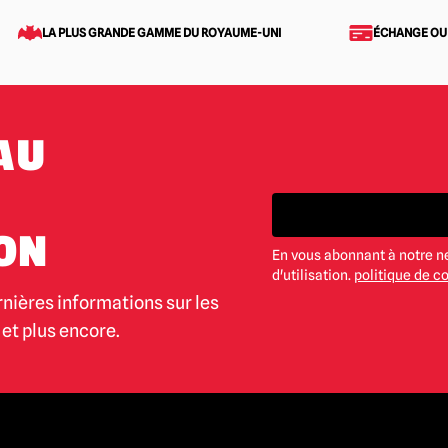
LA PLUS GRANDE GAMME DU ROYAUME-UNI
ÉCHANGE OU
AU
ON
En vous abonnant à notre n
d'utilisation.
politique de co
rnières informations sur les
et plus encore.