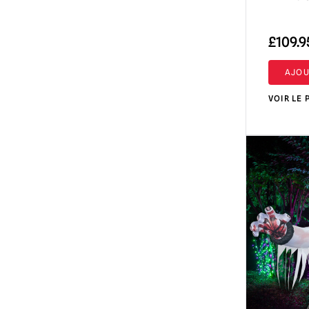
£
109.9
AJOU
VOIR LE 