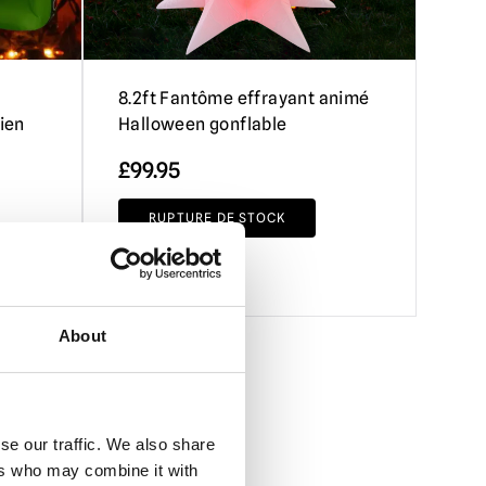
8.2ft Fantôme effrayant animé
ien
Halloween gonflable
£
99.95
RUPTURE DE STOCK
VOIR LE PRODUIT
About
se our traffic. We also share
ers who may combine it with