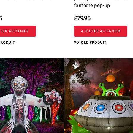
fantôme pop-up
5
£
79.95
TER AU PANIER
AJOUTER AU PANIER
PRODUIT
VOIR LE PRODUIT