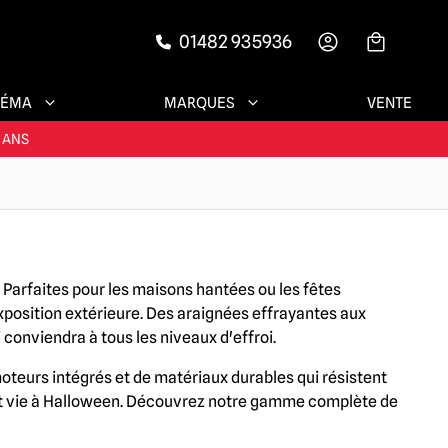
01482 935936
-->
NÉMA
MARQUES
VENTE
ENTS SATISFAITS
 ANS
ESSOIRES !
ENTS SATISFAITS
 Parfaites pour les maisons hantées ou les fêtes
xposition extérieure. Des araignées effrayantes aux
conviendra à tous les niveaux d'effroi.
oteurs intégrés et de matériaux durables qui résistent
ent vie à Halloween. Découvrez notre gamme complète de