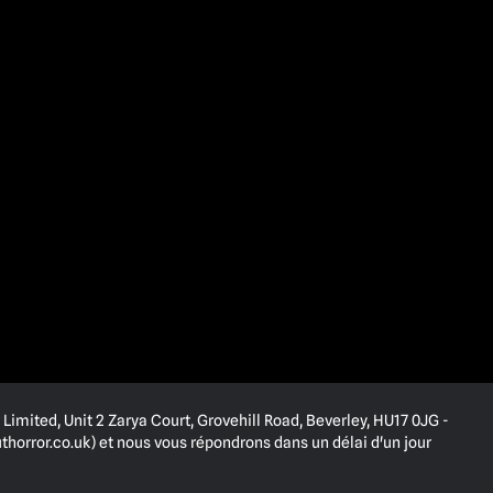
Limited, Unit 2 Zarya Court, Grovehill Road, Beverley, HU17 0JG -
horror.co.uk
) et nous vous répondrons dans un délai d'un jour