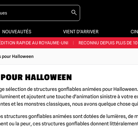
NOUVEAUTÉS
VIENT D'ARRIVER
CI
E ET LA MEILLEURE GAMME DU ROYAUME-UNI
|
PLUS DE 60 000 CLI
ÉDITION RAPIDE AU ROYAUME-UNI
|
RECONNU DEPUIS PLUS DE 10
NOUVEAUX PRODUITS DÉRIVÉS D'HORREUR CHAQUE SEMAINE
s pour Halloween
NDE GAMME D'HALLOWEEN AU ROYAUME-UNI
|
PLUS DE 300 ACC
 POUR HALLOWEEN
E ET LA MEILLEURE GAMME DU ROYAUME-UNI
|
PLUS DE 60 000 CLI
ge sélection de structures gonflables animées pour Halloween.
uminent et ajoutent une touche d'animation sinistre à votre e
tes et les monstres classiques, nous avons quelque chose qui 
os structures gonflables animées sont dotées de lumières, de m
ment ou la peur, ces structures gonflables donnent littéralem