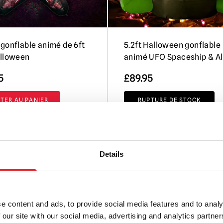
gonflable animé de 6ft
5.2ft Halloween gonflable
alloween
animé UFO Spaceship & Al
5
£
89.95
TER AU PANIER
RUPTURE DE STOCK
PRODUIT
VOIR LE PRODUIT
Details
e content and ads, to provide social media features and to analy
 our site with our social media, advertising and analytics partn