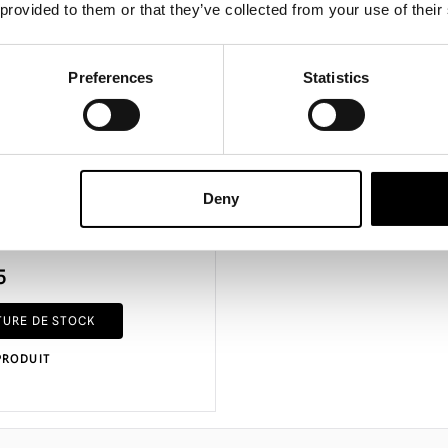
 provided to them or that they’ve collected from your use of their
Preferences
Statistics
onflable animé de 9
Deny
vec fantôme pop-up
alloween
5
TURE DE STOCK
PRODUIT