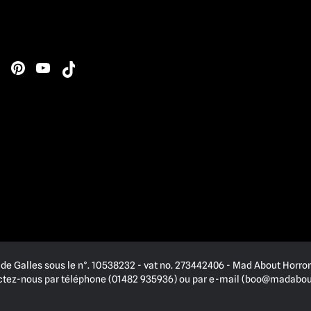
de Galles sous le n°. 10538232 - vat no. 273442406 - Mad About Horror 
actez-nous par téléphone (01482 935936) ou par e-mail (
boo@madabout