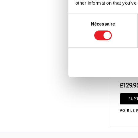
other information that you’ve
Consent
Nécessaire
Selection
Arbre g
pieds a
pour H
£
129.9
RUP
VOIR LE 