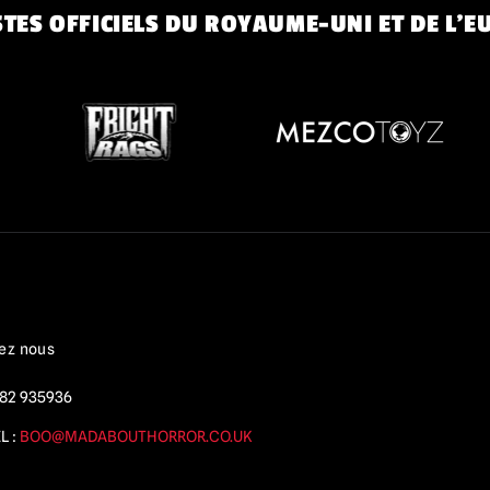
TES OFFICIELS DU ROYAUME-UNI ET DE L'E
ez nous
82 935936
L :
BOO@MADABOUTHORROR.CO.UK