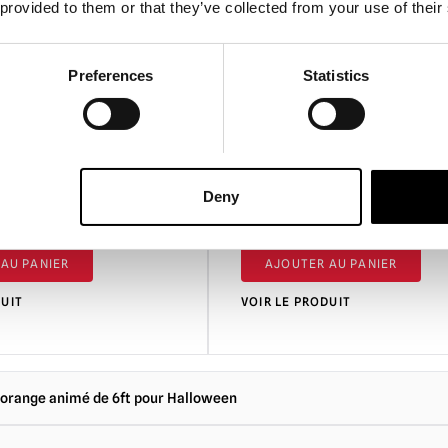
pas à les poser.
 provided to them or that they’ve collected from your use of their
Manipulation
Veuil
Soyez toujours pru
Preferences
Statistics
charges lourdes sa
Stockage
Lorsqu'i
complètement les a
ibriste de 8 pieds
Fantôme flottant de 7 pied
ou d'autres conten
oween Prop
pour Halloween
Deny
£
399.95
AU PANIER
AJOUTER AU PANIER
DUIT
VOIR LE PRODUIT
t orange animé de 6ft pour Halloween