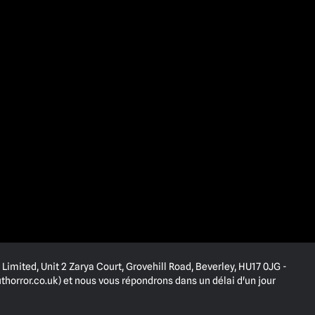
Limited, Unit 2 Zarya Court, Grovehill Road, Beverley, HU17 0JG -
horror.co.uk
) et nous vous répondrons dans un délai d'un jour