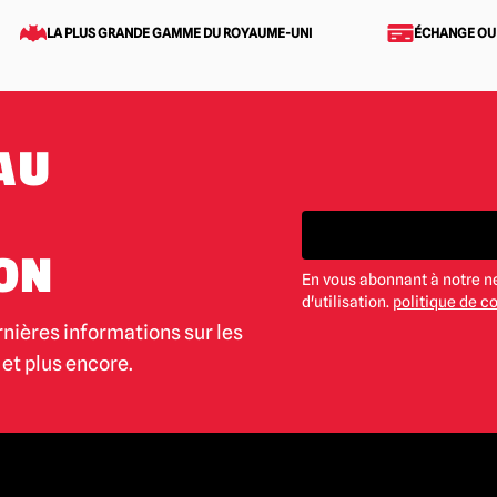
LA PLUS GRANDE GAMME DU ROYAUME-UNI
ÉCHANGE OU
AU
ON
En vous abonnant à notre n
d'utilisation.
politique de co
rnières informations sur les
et plus encore.