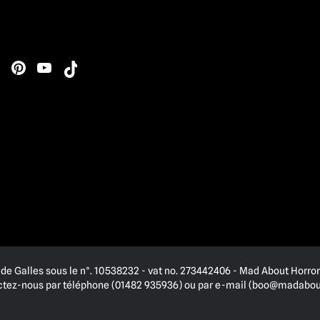
de Galles sous le n°. 10538232 - vat no. 273442406 - Mad About Horror 
actez-nous par téléphone (01482 935936) ou par e-mail (
boo@madabout