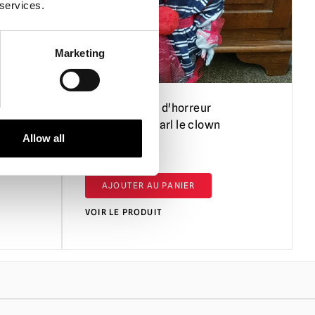
 services.
lez noter que les accessoires animés peuvent être très lourds.
dent lorsque vous soulevez et n'essayez pas de déplacer des
Marketing
ns aide.
ls ne sont pas utilisés, il est recommandé de démonter
ccessoires animés et de les ranger dans leur boîte d'origine
s animé
OOAK Poupée d'horreur
eurs appropriés, dans un endroit sec.
effrayante - Carl le clown
Allow all
£
89.95
AJOUTER AU PANIER
VOIR LE PRODUIT