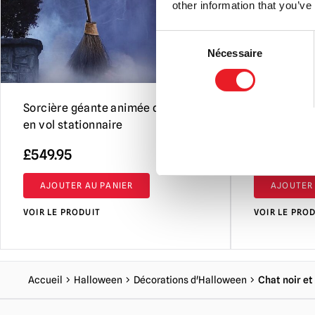
other information that you’ve
Consent
Nécessaire
Selection
Sorcière géante animée de 9 pieds
Clown équil
en vol stationnaire
Animé Hall
£
549.95
£
299.95
AJOUTER AU PANIER
AJOUTER 
VOIR LE PRODUIT
VOIR LE PRO
Accueil
Halloween
Décorations d'Halloween
Chat noir e