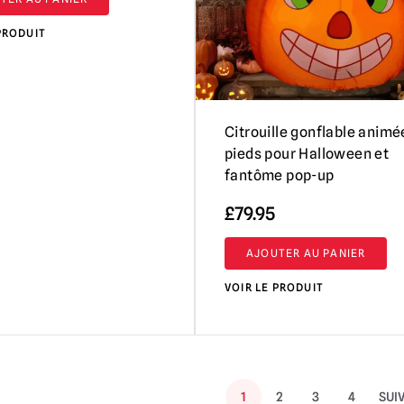
PRODUIT
Citrouille gonflable animé
pieds pour Halloween et
fantôme pop-up
£
79.95
AJOUTER AU PANIER
VOIR LE PRODUIT
1
2
3
4
SUI