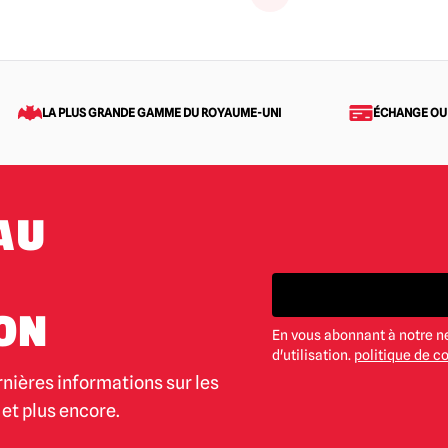
LA PLUS GRANDE GAMME DU ROYAUME-UNI
ÉCHANGE OU
AU
ON
En vous abonnant à notre n
d'utilisation.
politique de co
rnières informations sur les
et plus encore.