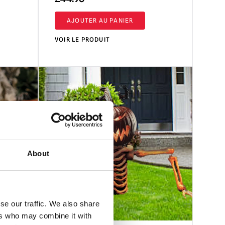
AJOUTER AU PANIER
l
VOIR LE PRODUIT
5
About
se our traffic. We also share
ers who may combine it with