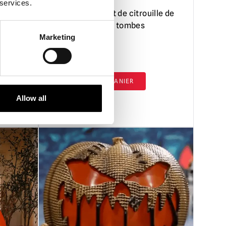
 services.
neuse
Squelette géant de citrouille de
1,2 m briseur de tombes
Marketing
£
269.95
AJOUTER AU PANIER
Allow all
VOIR LE PRODUIT