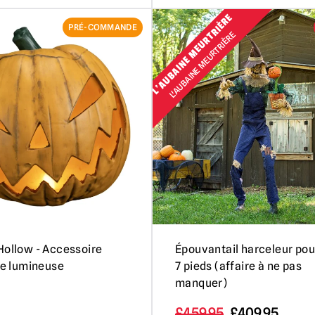
L'AUBAINE MEURTRIÈRE
PRÉ-COMMANDE
L'AUBAINE MEURTRIÈRE
Hollow - Accessoire
Épouvantail harceleur pou
lle lumineuse
7 pieds (affaire à ne pas
manquer)
Le
Le
£
459.95
£
409.95