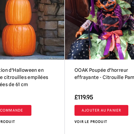
ion d'Halloween en
OOAK Poupée d'horreur
e citrouilles empilées
effrayante - Citrouille Pa
ées de 61 cm
£
119.95
-COMMANDE
AJOUTER AU PANIER
PRODUIT
VOIR LE PRODUIT