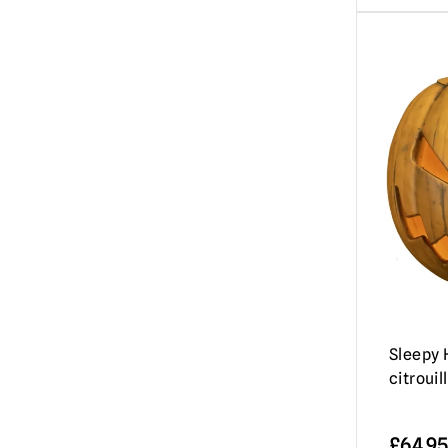
Sleepy 
citroui
£
64.95