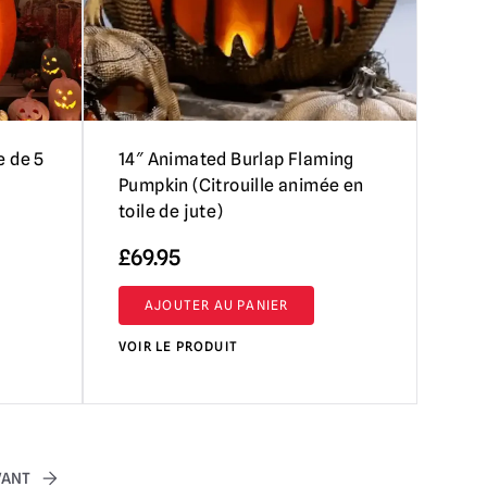
e de 5
14″ Animated Burlap Flaming
Pumpkin (Citrouille animée en
toile de jute)
£
69.95
AJOUTER AU PANIER
VOIR LE PRODUIT
VANT