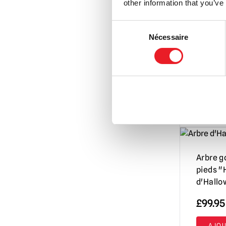
other information that you’ve
10″ Ani
Pumpkin
Consent
Nécessaire
toile de
Selection
£
54.95
AJOU
VOIR LE 
Arbre g
pieds "
d'Hallo
£
99.95
AJOU