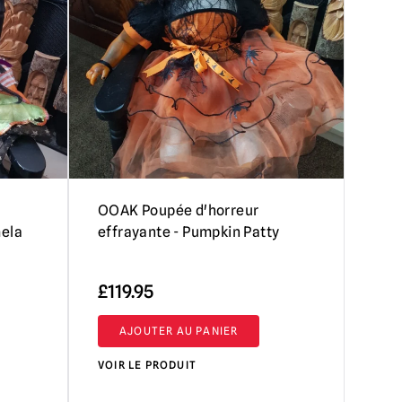
OOAK Poupée d'horreur
mela
effrayante - Pumpkin Patty
£
119.95
AJOUTER AU PANIER
VOIR LE PRODUIT