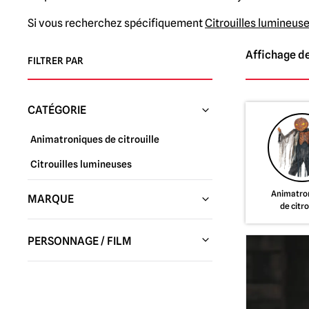
Si vous recherchez spécifiquement
Citrouilles lumineuses
Affichage de
FILTRER PAR
CATÉGORIE
Animatroniques de citrouille
Citrouilles lumineuses
Animatro
MARQUE
de citro
Studios Trick or Treat
(5)
PERSONNAGE / FILM
Tekky Toys
(2)
Halloween / Michael Myers
(3)
Studios Don Post
(1)
Les cauchemars avant Noël
(1)