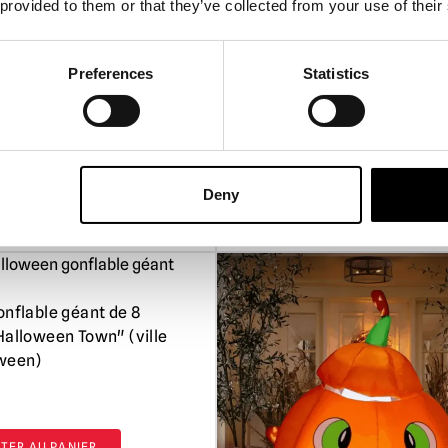
 provided to them or that they’ve collected from your use of their
mated Flaming Burlap
Citrouille effrayante lumi
 (Citrouille animée en
Preferences
Statistics
 jute)
£
27.95
TER AU PANIER
AJOUTER AU PANIER
Deny
PRODUIT
VOIR LE PRODUIT
onflable géant de 8
Halloween Town" (ville
ween)
TER AU PANIER