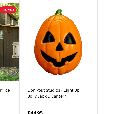
PROMO !
rri de
Don Post Studios - Light Up
Jolly Jack O Lantern
£
44.95