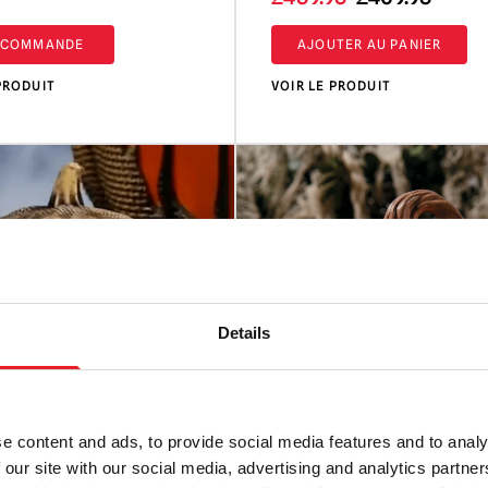
prix
prix
-COMMANDE
AJOUTER AU PANIER
initial
actue
était
est
PRODUIT
VOIR LE PRODUIT
de
de
459,95
:
£.
409,9
£.
Details
e content and ads, to provide social media features and to analy
 our site with our social media, advertising and analytics partn