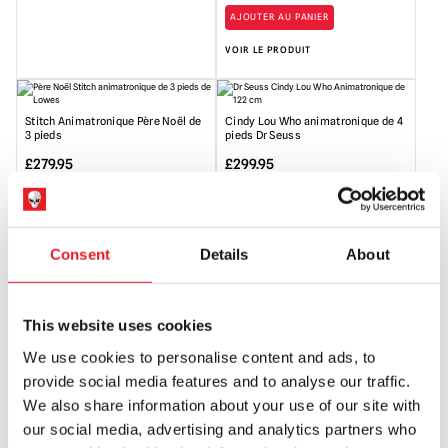
AJOUTER AU PANIER
VOIR LE PRODUIT
Stitch Animatronique Père Noël de
Cindy Lou Who animatronique de 4
3 pieds
pieds Dr Seuss
£
279.95
£
299.95
AJOUTER AU PANIER
AJOUTER AU PANIER
VOIR LE PRODUIT
VOIR LE PRODUIT
Consent
Details
About
Max Musical Animatronique Dr.
This website uses cookies
Seuss de 4 pieds
We use cookies to personalise content and ads, to
£
299.95
provide social media features and to analyse our traffic.
We also share information about your use of our site with
AJOUTER AU PANIER
our social media, advertising and analytics partners who
VOIR LE PRODUIT