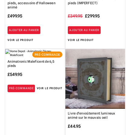
pieds, accessoire d'Halloween
pieds (IMPERFECT)
animé
Le
Le
£
499.95
£
349.95
£
299.95
prix
prix
AJOUTER AU PANIER
AJOUTER AU PANIER
initial
actuel
VOIR LE PRODUIT
VOIR LE PRODUIT
était
est
:
de
PRÉ-COMMANDE
349,95
299,95
Animatronic Maleficent de 6,5
pieds
£.
£.
£
549.95
PRÉ-COMMANDE
VOIR LE PRODUIT
Livre d'envoûtement lumineux
animé sur le mauvais oeil
£
44.95