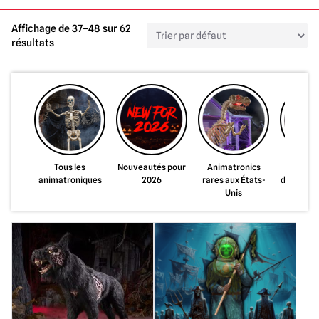
Affichage de 37–48 sur 62
résultats
Tous les
Nouveautés pour
Animatronics
Pré-co
animatroniques
2026
rares aux États-
d'animat
Unis