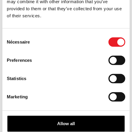
may combine it with other information that you’ve
provided to them or that they’ve collected from your use
4ft Frozen Holiday Olaf LED
of their services.
Animatronic
£
449.95
Consent
AJOUTER AU PANIER
Nécessaire
Selection
VOIR LE PRODUIT
Preferences
9ft Dr. Seuss Le Grinch Animé
£
479.95
Statistics
AJOUTER AU PANIER
Marketing
VOIR LE PRODUIT
Animatronic Disney 4ft Holiday
Allow all
Mickey Mouse
£
449.95