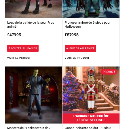
Loup de la vallée de la peur Prop
Plongeur animé de 6 pieds pour
animé
Halloween
£
479.95
£
579.95
AJOUTER AU PANIER
AJOUTER AU PANIER
VOIR LE PRODUIT
VOIR LE PRODUIT
PROMO !
L'AUBAINE MEURTRIÈRE
LÉGÈRE SECONDE
Monstre de Frankenstein de 7
Casse-noisette soldat LED de 6