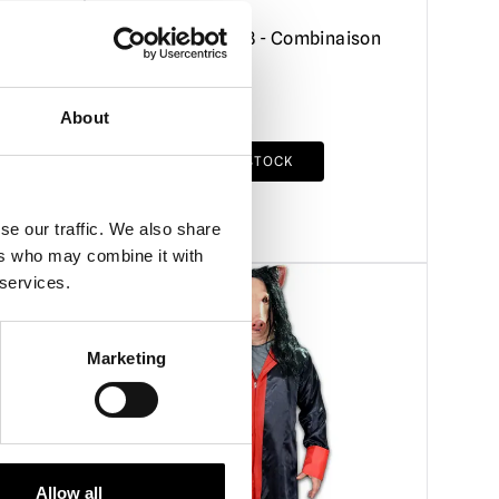
e de
Halloween 2018 - Combinaison
Michael Myers
£
69.95
About
RUPTURE DE STOCK
VOIR LE PRODUIT
se our traffic. We also share
ers who may combine it with
 services.
Marketing
Allow all