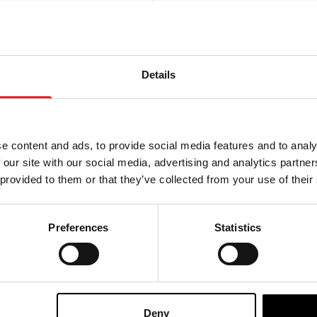
 Sam Trick r Treat
Jordan Peele's Us - Masqu
Pluton
£
24.95
Details
TER AU PANIER
RUPTURE DE STOCK
PRODUIT
VOIR LE PRODUIT
e content and ads, to provide social media features and to analy
 our site with our social media, advertising and analytics partn
 provided to them or that they’ve collected from your use of their
Preferences
Statistics
Deny