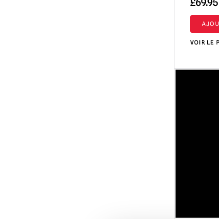
£
69.95
AJOU
VOIR LE 