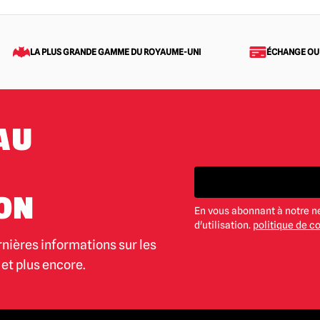
LA PLUS GRANDE GAMME DU ROYAUME-UNI
ÉCHANGE OU
AU
ON
En vous abonnant à notre n
d'utilisation.
politique de co
rnières informations sur les
et plus encore.