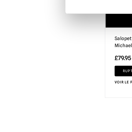
Salopet
Michael
£
79.95
RUP
VOIR LE 