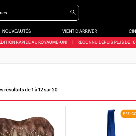
NOUVEAUTÉS
VIENT D'ARRIVER
CI
E ET LA MEILLEURE GAMME DU ROYAUME-UNI
|
PLUS DE 60 000 CLI
ÉDITION RAPIDE AU ROYAUME-UNI
|
RECONNU DEPUIS PLUS DE 10
NOUVEAUX PRODUITS DÉRIVÉS D'HORREUR CHAQUE SEMAINE
NDE GAMME D'HALLOWEEN AU ROYAUME-UNI
|
PLUS DE 300 ACC
E ET LA MEILLEURE GAMME DU ROYAUME-UNI
|
PLUS DE 60 000 CLI
 résultats de 1 à 12 sur 20
PRÉ-C