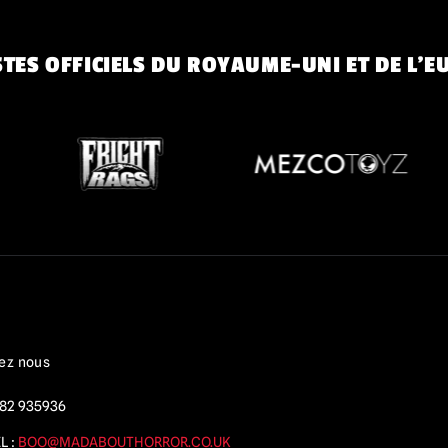
TES OFFICIELS DU ROYAUME-UNI ET DE L'E
ez nous
82 935936
L :
BOO@MADABOUTHORROR.CO.UK