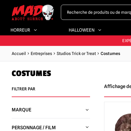
HORREUR
HALLOWEEN
LA PLUS GRAND
EXP
Accueil
Entreprises
Studios Trick or Treat
Costumes
PLUS GRA
COSTUMES
LA PLUS GRAND
Affichage des
FILTRER PAR
MARQUE
Studios Trick or Treat
(20)
PERSONNAGE / FILM