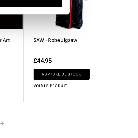
r Art
SAW - Robe Jigsaw
£
44.95
RUPTURE DE STOCK
VOIR LE PRODUIT