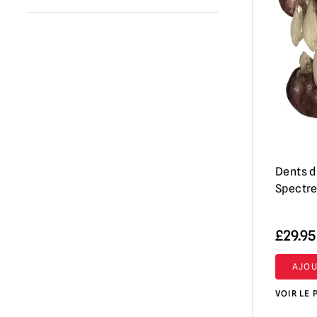
Fantôme (Papa Emeritus)
(1)
Halloween / Michael Myers
(5)
La maison des 1 000 cadavres / The
Devil's Rejects
(1)
Killer Klowns from Outer Space
(3)
Krampus
(1)
Terrifier
(1)
Dents d
Spectr
Massacre à la tronçonneuse /
Leatherface
(3)
Des farces et attrapes
(1)
£
29.95
Nous
(1)
AJOU
VOIR LE 