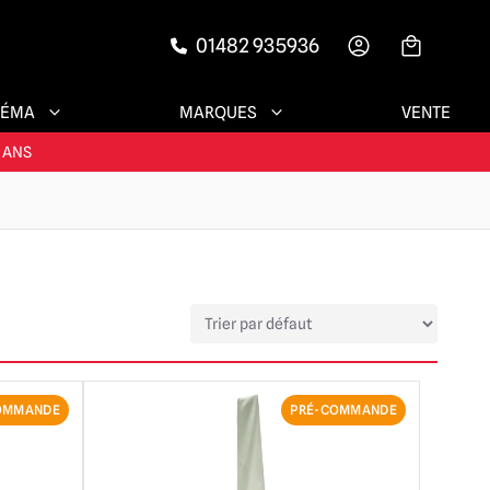
01482 935936
-->
NÉMA
MARQUES
VENTE
ENTS SATISFAITS
 ANS
ESSOIRES !
ENTS SATISFAITS
OMMANDE
PRÉ-COMMANDE