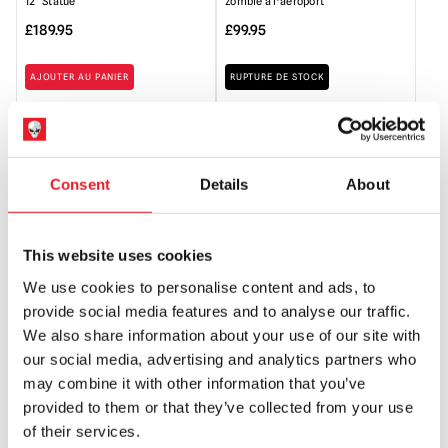
12″ Statue
zombie à l'aéroport
£
189.95
£
99.95
AJOUTER AU PANIER
RUPTURE DE STOCK
VOIR LE PRODUIT
VOIR LE PRODUIT
DERNIÈRE CHANCE
Consent
Details
About
This website uses cookies
We use cookies to personalise content and ads, to
provide social media features and to analyse our traffic.
We also share information about your use of our site with
Maison près du cimetière - Buste
our social media, advertising and analytics partners who
du Dr Freudstein
may combine it with other information that you’ve
£
99.95
provided to them or that they’ve collected from your use
of their services.
RUPTURE DE STOCK