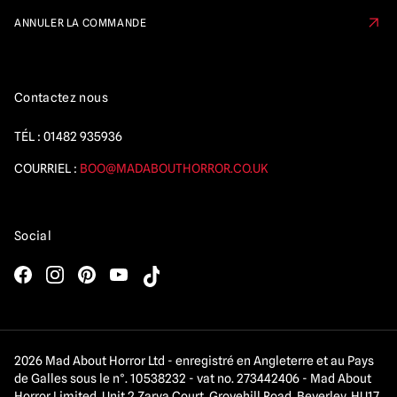
ANNULER LA COMMANDE
Contactez nous
TÉL :
01482 935936
COURRIEL :
BOO@MADABOUTHORROR.CO.UK
Social
2026 Mad About Horror Ltd - enregistré en Angleterre et au Pays
de Galles sous le n°. 10538232 - vat no. 273442406 - Mad About
Horror Limited, Unit 2 Zarya Court, Grovehill Road, Beverley, HU17