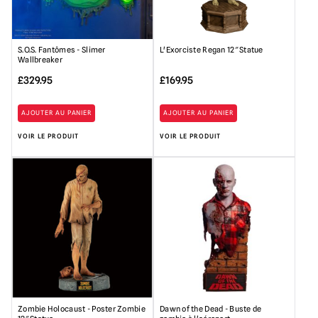
S.O.S. Fantômes - Slimer
L'Exorciste Regan 12″ Statue
Wallbreaker
£
329.95
£
169.95
AJOUTER AU PANIER
AJOUTER AU PANIER
VOIR LE PRODUIT
VOIR LE PRODUIT
Zombie Holocaust - Poster Zombie
Dawn of the Dead - Buste de