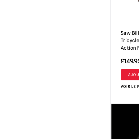
Saw Bil
Tricycl
Action 
£
149.9
AJOU
VOIR LE 