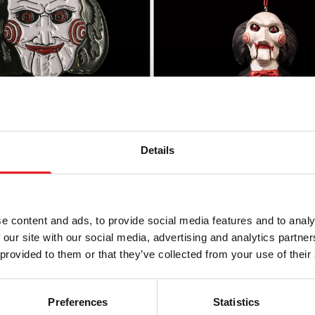
Details
ly Puppet Epingle en
Horreurs des fêtes - Orn
marionnette Saw Billy
£
24.95
e content and ads, to provide social media features and to analy
 our site with our social media, advertising and analytics partn
TER AU PANIER
AJOUTER AU PANIER
 provided to them or that they’ve collected from your use of their
PRODUIT
VOIR LE PRODUIT
Preferences
Statistics