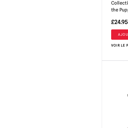
Collecti
the Pupp
£
24.95
AJOU
VOIR LE 