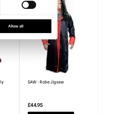
Allow all
ly
SAW - Robe Jigsaw
£
44.95