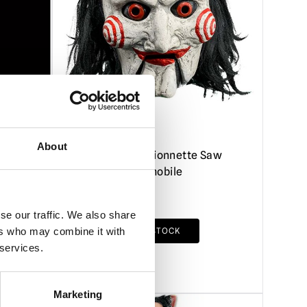
About
ement
Masque de marionnette Saw
Billy - Bouche mobile
£
69.95
se our traffic. We also share
ers who may combine it with
RUPTURE DE STOCK
 services.
VOIR LE PRODUIT
Marketing