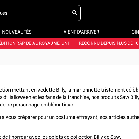
NOUVEAUTÉS
VIENT D'ARRIVER
CI
E ET LA MEILLEURE GAMME DU ROYAUME-UNI
|
PLUS DE 60 000 CLI
ÉDITION RAPIDE AU ROYAUME-UNI
|
RECONNU DEPUIS PLUS DE 10
NOUVEAUX PRODUITS DÉRIVÉS D'HORREUR CHAQUE SEMAINE
NDE GAMME D'HALLOWEEN AU ROYAUME-UNI
|
PLUS DE 300 ACC
E ET LA MEILLEURE GAMME DU ROYAUME-UNI
|
PLUS DE 60 000 CLI
ction mettant en vedette Billy, la marionnette tristement célè
és d'Halloween et les fans de la franchise, nos produits Saw Bi
te de ce personnage emblématique.
à vous préparer pour un costume effrayant, nos articles authe
e l'horreur avec les objets de collection Billy de Saw.