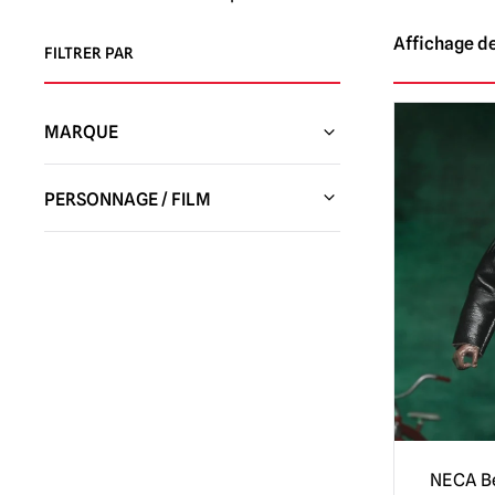
Affichage de
FILTRER PAR
MARQUE
NECA Figures / Collectibles
(3)
PERSONNAGE / FILM
Studios Trick or Treat
(9)
Kidrobot
(1)
MEZCO
(1)
NECA B