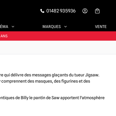
01482 935936
-->
NÉMA
MARQUES
VENTE
ENTS SATISFAITS
 ANS
ESSOIRES !
ENTS SATISFAITS
bre qui délivre des messages glaçants du tueur Jigsaw.
lly comprennent des masques, des figurines et des
ntiques de Billy le pantin de Saw apportent l'atmosphère