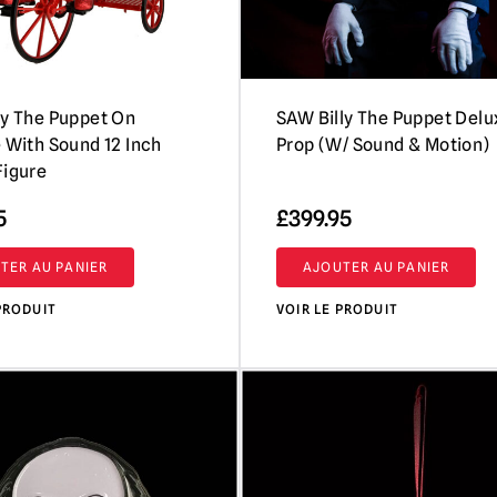
ly The Puppet On
SAW Billy The Puppet Delu
e With Sound 12 Inch
Prop (W/ Sound & Motion)
Figure
5
£
399.95
TER AU PANIER
AJOUTER AU PANIER
PRODUIT
VOIR LE PRODUIT