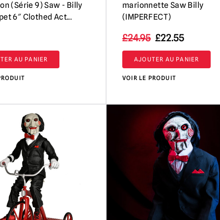
on (Série 9) Saw - Billy
marionnette Saw Billy
et 6″ Clothed Act...
(IMPERFECT)
Le
Le
£
24.95
£
22.55
prix
prix
TER AU PANIER
AJOUTER AU PANIER
initial
actuel
était
est
PRODUIT
VOIR LE PRODUIT
de
de :
24,95
22,55 £.
£.