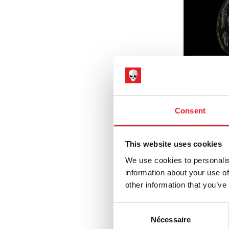
Consent
SAW Bil
émail
This website uses cookies
£
12.95
We use cookies to personalis
information about your use of
AJOU
other information that you’ve
VOIR LE 
Consent
Nécessaire
Selection