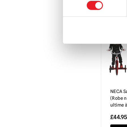
NECA Sa
(Robe n
ultime 
£
44.95