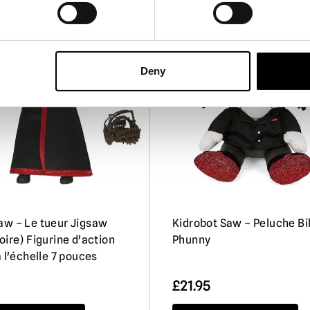
Deny
w – Le tueur Jigsaw
Kidrobot Saw – Peluche Bil
oire) Figurine d'action
Phunny
à l'échelle 7 pouces
£
21.95