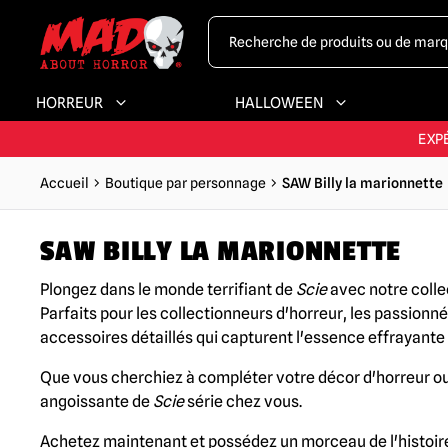
HORREUR
HALLOWEEN
LA PLUS GRAND
EXP
Accueil
Boutique par personnage
SAW Billy la marionnette
PLUS GRA
SAW BILLY LA MARIONNETTE
LA PLUS GRAND
Plongez dans le monde terrifiant de
Scie
avec notre colle
Parfaits pour les collectionneurs d'horreur, les passionn
accessoires détaillés qui capturent l'essence effrayan
Que vous cherchiez à compléter votre décor d'horreur ou 
angoissante de
Scie
série chez vous.
Achetez maintenant et possédez un morceau de l'histoire d