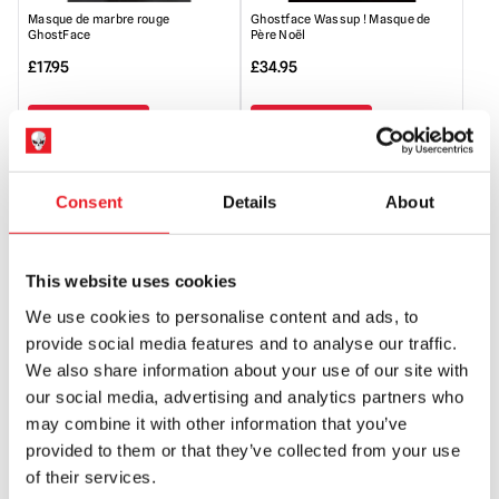
Masque de marbre rouge
Ghostface Wassup ! Masque de
GhostFace
Père Noël
£
17.95
£
34.95
AJOUTER AU PANIER
AJOUTER AU PANIER
VOIR LE PRODUIT
VOIR LE PRODUIT
Consent
Details
About
PRÉ-COMMANDE
PRÉ-COMMANDE
This website uses cookies
We use cookies to personalise content and ads, to
provide social media features and to analyse our traffic.
We also share information about your use of our site with
our social media, advertising and analytics partners who
may combine it with other information that you’ve
MEZCO MDS Ghost Face - Bloody
NECA Ghost Face - Ghostface
Ghostface Mega Scale
Returns Ultimate 7″ Scale Action
provided to them or that they’ve collected from your use
Figure
of their services.
£
79.95
£
45.95