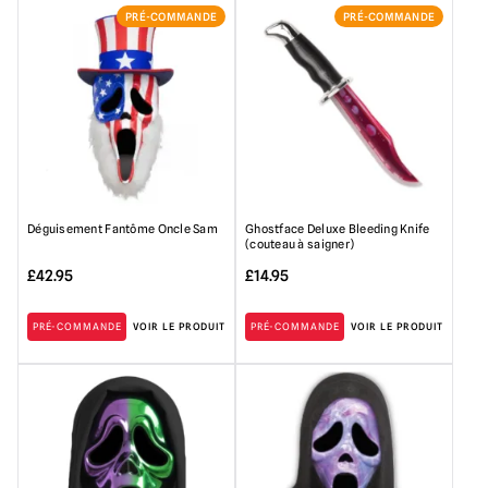
PRÉ-COMMANDE
PRÉ-COMMANDE
Déguisement Fantôme Oncle Sam
Ghostface Deluxe Bleeding Knife
(couteau à saigner)
£
42.95
£
14.95
PRÉ-COMMANDE
VOIR LE PRODUIT
PRÉ-COMMANDE
VOIR LE PRODUIT