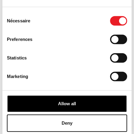
PRÉ-COMMANDE
VOIR LE PRODUIT
PRÉ-COMMANDE
VOIR LE PRODUIT
Consent
Nécessaire
Selection
PRÉ-COMMANDE
PRÉ-COMMANDE
Preferences
Statistics
Marketing
Scary Movie 6 – Le Masque de
Teddy Terrors – Peluche Ghostface
Ghostface toujours défoncé
(Spirit Halloween)
£
14.95
£
99.95
Allow all
PRÉ-COMMANDE
VOIR LE PRODUIT
PRÉ-COMMANDE
VOIR LE PRODUIT
Deny