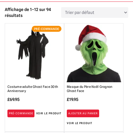
Affichage de 1–12 sur 94
résultats
PRÉ-COMMANDE
Costume adulte Ghost Face 30th
Masque du Père Noël Grognon
Anniversary
Ghost Face
£
69.95
£
19.95
PRÉ-COMMANDE
VOIR LE PRODUIT
AJOUTER AU PANIER
VOIR LE PRODUIT