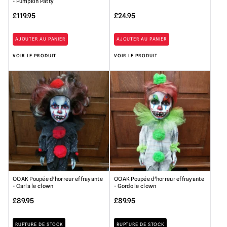
- Pumpkin Patty
£
119.95
£
24.95
AJOUTER AU PANIER
AJOUTER AU PANIER
VOIR LE PRODUIT
VOIR LE PRODUIT
OOAK Poupée d'horreur effrayante
OOAK Poupée d'horreur effrayante
- Carla le clown
- Gordo le clown
£
89.95
£
89.95
RUPTURE DE STOCK
RUPTURE DE STOCK