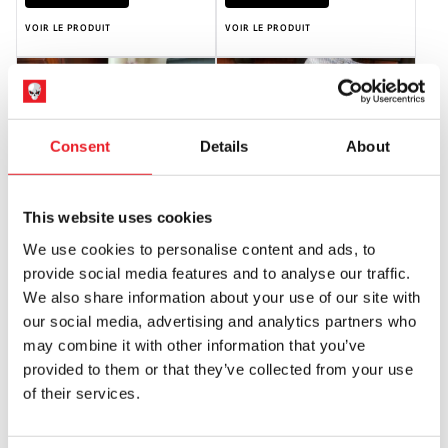
VOIR LE PRODUIT
VOIR LE PRODUIT
Consent
Details
About
This website uses cookies
We use cookies to personalise content and ads, to
OOAK Poupée d'horreur effrayante
OOAK Poupée d'horreur effrayante
provide social media features and to analyse our traffic.
- moitié-moitié Henrietta
- Sara l'effrayante
We also share information about your use of our site with
£
119.95
£
69.95
our social media, advertising and analytics partners who
may combine it with other information that you’ve
RUPTURE DE STOCK
RUPTURE DE STOCK
provided to them or that they’ve collected from your use
of their services.
VOIR LE PRODUIT
VOIR LE PRODUIT