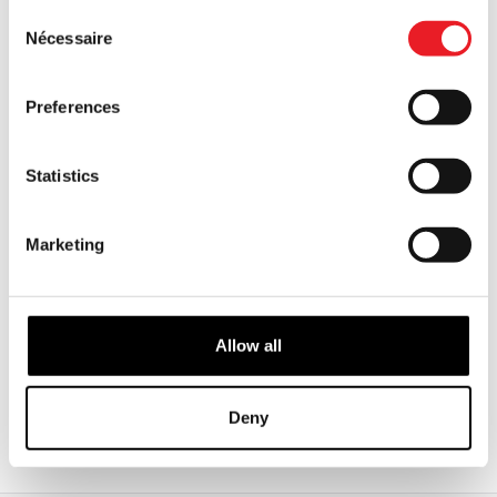
Consent
Nécessaire
Selection
Preferences
Statistics
OOAK Poupée d'horreur effrayante
Poupée Forevermore - Lizzie
- Weird Wanda
Borden
Marketing
£
119.95
£
180.00
RUPTURE DE STOCK
RUPTURE DE STOCK
Allow all
VOIR LE PRODUIT
VOIR LE PRODUIT
Deny
1
2
SUIVANT