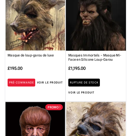
Masque de loup-garou de luxe
Masques Immortels – Masque Mi-
Face en Silicone Loup-Garou
£
195.00
£
1,195.00
PRÉ-COMMANDE
VOIR LE PRODUIT
RUPTURE DE STOCK
VOIR LE PRODUIT
PROMO !