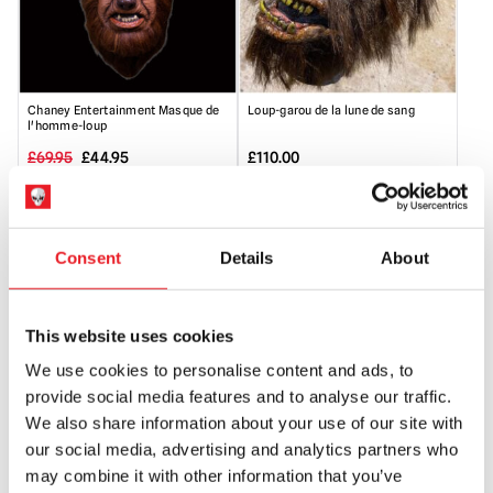
Chaney Entertainment Masque de
Loup-garou de la lune de sang
l'homme-loup
Le
Le
£
69.95
£
44.95
£
110.00
prix
prix
RUPTURE DE STOCK
RUPTURE DE STOCK
initial
actuel
VOIR LE PRODUIT
VOIR LE PRODUIT
était
est
Consent
Details
About
de
de
:
:
This website uses cookies
69,95
44,95
We use cookies to personalise content and ads, to
£.
£.
provide social media features and to analyse our traffic.
We also share information about your use of our site with
our social media, advertising and analytics partners who
may combine it with other information that you’ve