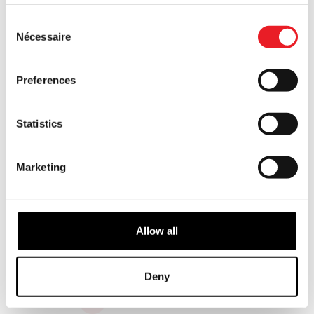
Consent
Nécessaire
Selection
Preferences
Statistics
Masque de scie sauteuse - Chair
SAW - Scie sauteuse Billy 500
Marketing
pièces
£
42.95
£
29.95
AJOUTER AU PANIER
AJOUTER AU PANIER
Allow all
VOIR LE PRODUIT
VOIR LE PRODUIT
Deny
1
2
3
SUIVANT