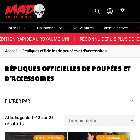
-->
E ET LA MEILLEURE GAMME DU ROYAUME-UNI
|
PLUS DE 60 000 CLI
Horreur
Halloween
Nouveautés
Vient d'arriver
ÉDITION RAPIDE AU ROYAUME-UNI
|
RECONNU DEPUIS PLUS DE 10
NOUVEAUX PRODUITS DÉRIVÉS D'HORREUR CHAQUE SEMAINE
Accueil
Répliques officielles de poupées et d'accessoires
NDE GAMME D'HALLOWEEN AU ROYAUME-UNI
|
PLUS DE 300 ACC
RÉPLIQUES OFFICIELLES DE POUPÉES ET
E ET LA MEILLEURE GAMME DU ROYAUME-UNI
|
PLUS DE 60 000 CLI
D'ACCESSOIRES
FILTRER PAR
Affichage de 1–12 sur 25
résultats
PRÉ-COMMANDE
PRÉ-COMMANDE