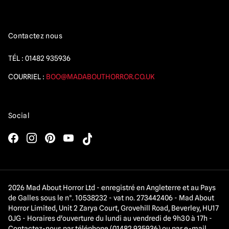
Contactez nous
TÉL :
01482 935936
COURRIEL :
BOO@MADABOUTHORROR.CO.UK
Social
2026 Mad About Horror Ltd - enregistré en Angleterre et au Pays
de Galles sous le n°. 10538232 - vat no. 273442406 - Mad About
Horror Limited, Unit 2 Zarya Court, Grovehill Road, Beverley, HU17
0JG - Horaires d'ouverture du lundi au vendredi de 9h30 à 17h -
Contactez-nous par téléphone (01482 935936) ou par e-mail