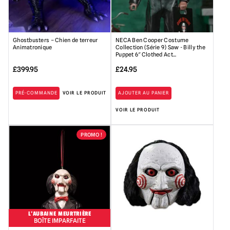
Ghostbusters – Chien de terreur
NECA Ben Cooper Costume
Animatronique
Collection (Série 9) Saw - Billy the
Puppet 6″ Clothed Act...
£
399.95
£
24.95
PRÉ-COMMANDE
VOIR LE PRODUIT
AJOUTER AU PANIER
VOIR LE PRODUIT
PROMO !
L'AUBAINE MEURTRIÈRE
BOÎTE IMPARFAITE