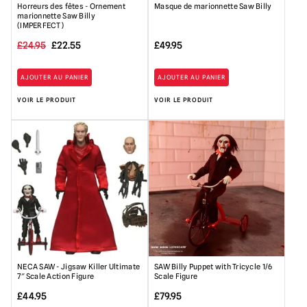
Horreurs des fêtes - Ornement
Masque de marionnette Saw Billy
marionnette Saw Billy
(IMPERFECT)
Le
Le
£
24.95
£
22.55
£
49.95
prix
prix
AJOUTER AU PANIER
AJOUTER AU PANIER
initial
actuel
VOIR LE PRODUIT
VOIR LE PRODUIT
était
est
de
de :
24,95
22,55 £.
£.
NECA SAW - Jigsaw Killer Ultimate
SAW Billy Puppet with Tricycle 1/6
7″ Scale Action Figure
Scale Figure
£
44.95
£
79.95