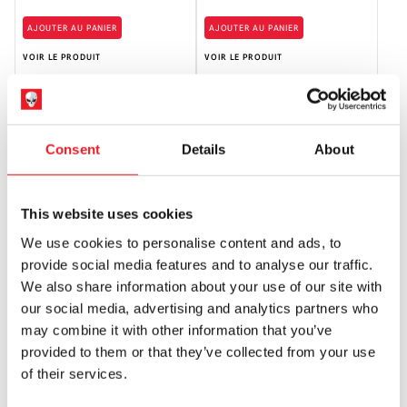
AJOUTER AU PANIER
AJOUTER AU PANIER
VOIR LE PRODUIT
VOIR LE PRODUIT
Consent
Details
About
This website uses cookies
We use cookies to personalise content and ads, to
provide social media features and to analyse our traffic.
Saw Billy The Puppet On Tricycle
SAW Billy The Puppet Deluxe Prop
We also share information about your use of our site with
With Sound 12 Inch Action Figure
(W/ Sound & Motion)
our social media, advertising and analytics partners who
£
149.95
£
399.95
may combine it with other information that you’ve
provided to them or that they’ve collected from your use
AJOUTER AU PANIER
AJOUTER AU PANIER
of their services.
VOIR LE PRODUIT
VOIR LE PRODUIT