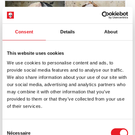
Consent
Details
About
This website uses cookies
We use cookies to personalise content and ads, to
Masque de Boogey
Masque de nonne du Rosaire
provide social media features and to analyse our traffic.
£
160.00
£
165.00
We also share information about your use of our site with
our social media, advertising and analytics partners who
RUPTURE DE STOCK
RUPTURE DE STOCK
may combine it with other information that you’ve
VOIR LE PRODUIT
VOIR LE PRODUIT
provided to them or that they’ve collected from your use
of their services.
Consent
Nécessaire
Selection