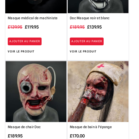
Masque médical de machiniste
Doc Masque noir et blanc
Le
Le
Le
Le
£
139.95
£
119.95
£
189.95
£
139.95
prix
prix
prix
prix
AJOUTER AU PANIER
AJOUTER AU PANIER
initial
actuel
initial
actuel
VOIR LE PRODUIT
VOIR LE PRODUIT
était
est
était
est
de :
de
:
de
139,95 £.
119,95
189,95
139,95
£.
£.
£.
Masque de chair Doc
Masque de bain à l'éponge
£
189.95
£
170.00