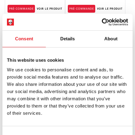
PRÉ-COMMANDE
VOIR LE PRODUIT
PRÉ-COMMANDE
VOIR LE PRODUIT
PRÉ-COMMANDE
PRÉ-COMMANDE
Consent
Details
About
This website uses cookies
We use cookies to personalise content and ads, to
provide social media features and to analyse our traffic.
Masques Immortels – Masque
Masques Immortels – Masque de
We also share information about your use of our site with
Facial en Silicone Bimbo
Zombie en Silicone Mordue
our social media, advertising and analytics partners who
£
395.00
£
825.00
may combine it with other information that you’ve
provided to them or that they’ve collected from your use
PRÉ-COMMANDE
VOIR LE PRODUIT
PRÉ-COMMANDE
VOIR LE PRODUIT
of their services.
PRÉ-COMMANDE
PRÉ-COMMANDE
Consent