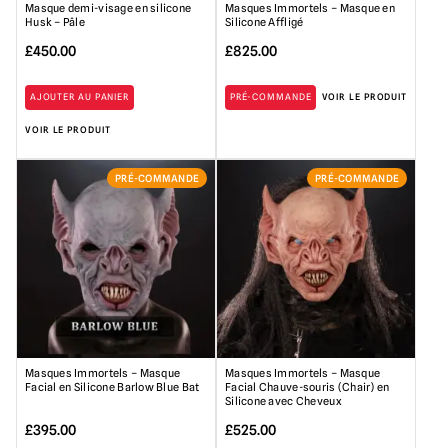
Masque demi-visage en silicone
Masques Immortels – Masque en
Husk – Pâle
Silicone Affligé
£
450.00
£
825.00
AJOUTER AU PANIER
PRÉ-COMMANDE
VOIR LE PRODUIT
VOIR LE PRODUIT
PRÉ-COMMANDE
PRÉ-COMMANDE
Masques Immortels – Masque
Masques Immortels – Masque
Facial en Silicone Barlow Blue Bat
Facial Chauve-souris (Chair) en
Silicone avec Cheveux
£
395.00
£
525.00