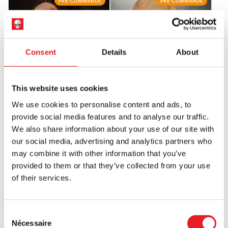
PRÉ-COMMANDE
PRÉ-COMMANDE
Consent
Details
About
This website uses cookies
Masques Immortels - Masque
Masques Immortels – Masque en
We use cookies to personalise content and ads, to
Faciale en Silicone Rotten Robin
Silicone Silencieux (avec mâchoire
(Coupe Femme)
amovible)
provide social media features and to analyse our traffic.
We also share information about your use of our site with
£
495.00
£
895.00
our social media, advertising and analytics partners who
may combine it with other information that you’ve
PRÉ-COMMANDE
VOIR LE PRODUIT
PRÉ-COMMANDE
VOIR LE PRODUIT
provided to them or that they’ve collected from your use
of their services.
PRÉ-COMMANDE
PROMO !
Consent
Nécessaire
Selection