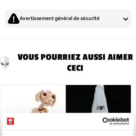
Avertissement général de sécurité
Les produits vendus par Mad About Horror sont des objets de
collection pour adultes ou des décorations d'Halloween. Ils
sont
PAS
et ne conviennent pas aux enfants de moins de 14
ans.
VOUS POURRIEZ AUSSI AIMER
CECI