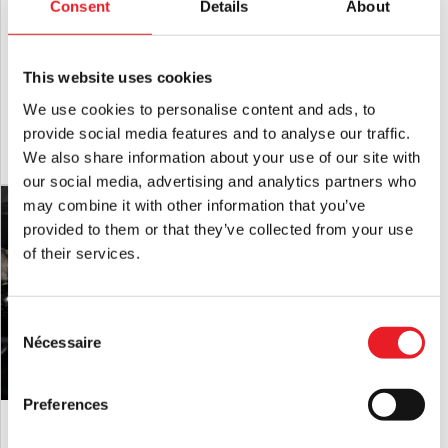
Consent
Details
About
Décoration d'Halloween pour chiot
Sac d'œufs d'araignée animé
squelettique assis
This website uses cookies
£
24.95
£
29.95
We use cookies to personalise content and ads, to
provide social media features and to analyse our traffic.
AJOUTER AU PANIER
VOIR LE PRODUIT
AJOUTER AU PANIER
VOIR LE PRODUIT
We also share information about your use of our site with
our social media, advertising and analytics partners who
may combine it with other information that you’ve
provided to them or that they’ve collected from your use
of their services.
Consent
Nécessaire
Selection
Preferences
Décoration d'Halloween en forme de
Décoration de voiture squelette pour
crâne géant lumineux
Halloween