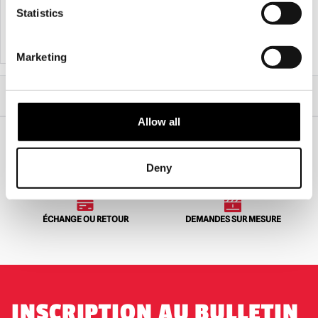
£
39.95
£
5.95
Statistics
AJOUTER AU PANIER
VOIR LE PRODUIT
AJOUTER AU PANIER
VOIR LE PRODUIT
Marketing
Accueil
Halloween
Décorations d'Halloween
Lumière stroboscopique intense à 18 LED
Allow all
Deny
EXPÉDITION DANS LE MONDE ENTIER
LA PLUS GRANDE GAMME DU
ROYAUME-UNI
ÉCHANGE OU RETOUR
DEMANDES SUR MESURE
INSCRIPTION AU BULLETIN