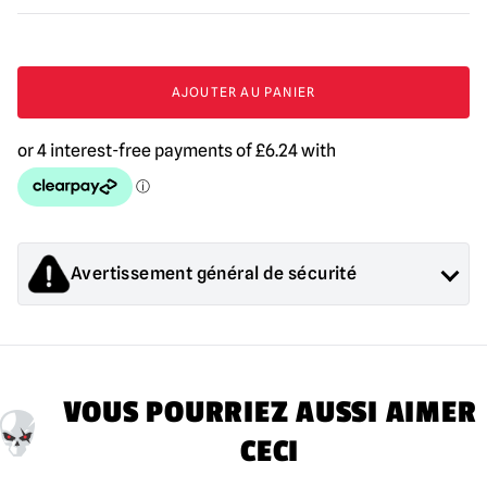
Quantité
de
AJOUTER AU PANIER
Mini
Bust
Darkman
Avertissement général de sécurité
Les produits vendus par Mad About Horror sont des objets de
collection pour adultes ou des décorations d'Halloween. Ils
sont
PAS
et ne conviennent pas aux enfants de moins de 14
ans.
VOUS POURRIEZ AUSSI AIMER
CECI