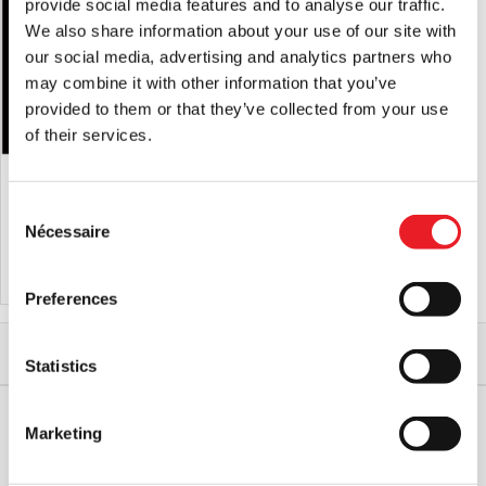
provide social media features and to analyse our traffic.
We also share information about your use of our site with
our social media, advertising and analytics partners who
may combine it with other information that you’ve
provided to them or that they’ve collected from your use
of their services.
House of 1000 Corpses - Mini Buste
Le Corbeau – Eric Draven Buste en
du Capitaine Spaulding
Résine de 15 cm
Consent
£
24.95
£
99.95
Nécessaire
Selection
AJOUTER AU PANIER
VOIR LE PRODUIT
AJOUTER AU PANIER
VOIR LE PRODUIT
Preferences
Accueil
Cadeaux d'horreur
Remplissage des stocks
Mini Buste Darkman
Statistics
Marketing
EXPÉDITION DANS LE MONDE ENTIER
LA PLUS GRANDE GAMME DU
ROYAUME-UNI