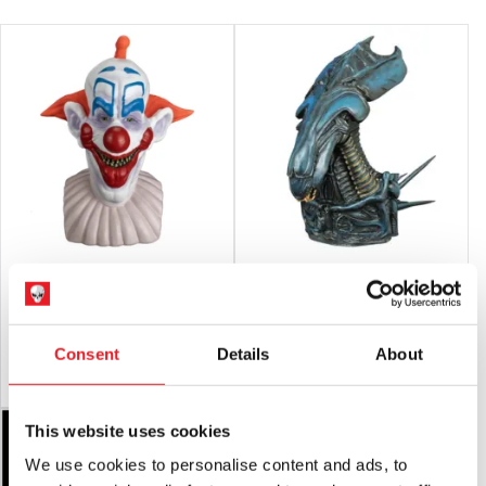
Killer Klowns from Outer Space - Slim
Aliens – Banque Bust Vinyle Reine
Vinyl Bank Bust
Xénomorphe
£
69.95
£
49.95
Consent
Details
About
AJOUTER AU PANIER
VOIR LE PRODUIT
AJOUTER AU PANIER
VOIR LE PRODUIT
This website uses cookies
We use cookies to personalise content and ads, to