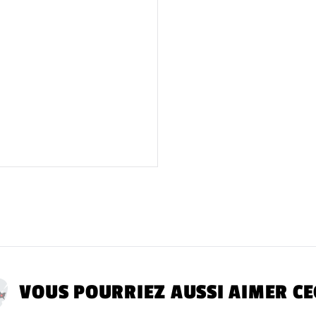
Ce ne sont PAS des
ans.
Sécurité des masq
car votre vision et
Avertissement LaT
provoquer une réac
RETOURS
ne sera a
Toutes les étiquet
VOUS POURRIEZ AUSSI AIMER CE