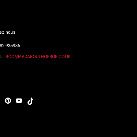
ez nous
82 935936
L :
BOO@MADABOUTHORROR.CO.UK