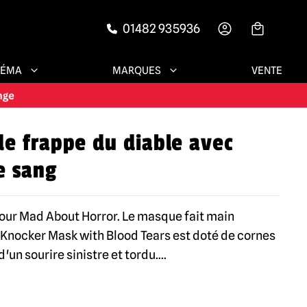
01482 935936
-->
NÉMA
MARQUES
VENTE
e frappe du diable avec
e sang
pour Mad About Horror. Le masque fait main
Knocker Mask with Blood Tears est doté de cornes
un sourire sinistre et tordu.
...