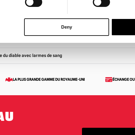
£
120.00
AU PANIER
AJOUTER AU PANIER
DUIT
VOIR LE PRODUIT
Deny
e du diable avec larmes de sang
LA PLUS GRANDE GAMME DU ROYAUME-UNI
ÉCHANGE OU
AU