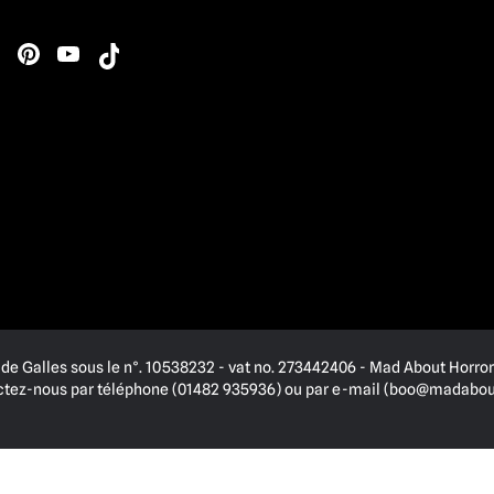
de Galles sous le n°. 10538232 - vat no. 273442406 - Mad About Horror 
actez-nous par téléphone (01482 935936) ou par e-mail (
boo@madabout