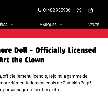
01482 935936
-->
ENTS SATISFAITS
NÉMA
MARQUES
VENTE
 ANS
ESSOIRES !
re Doll - Officially Licensed
ENTS SATISFAITS
 Art the Clown
, officiellement licencié, rejoint la gamme de
more démentiellement cools de Pumpkin Pulp !
u personnage de Terrifier a été
...