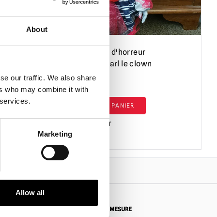
About
man
OOAK Poupée d'horreur
effrayante - Carl le clown
se our traffic. We also share
£
89.95
ers who may combine it with
 services.
AJOUTER AU PANIER
VOIR LE PRODUIT
Marketing
own
Allow all
 RETOUR
DEMANDES SUR MESURE