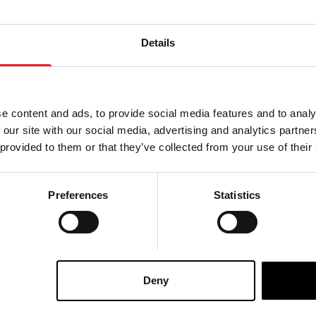
Details
evermore - Bones
Poupée Forevermore - Gill
e content and ads, to provide social media features and to analy
Le
Le
£
125.00
£
155.00
 our site with our social media, advertising and analytics partn
rix
prix
 provided to them or that they’ve collected from your use of their
AU PANIER
AJOUTER AU PANIER
nitial
actuel
tait
est
DUIT
VOIR LE PRODUIT
Preferences
Statistics
de
150,00
125,00
.
£.
rayantes
Forevermore Doll - Officially Licensed Terrifier Art the Cl
Deny
LA PLUS GRANDE GAMME DU ROYAUME-UNI
ÉCHANGE OU