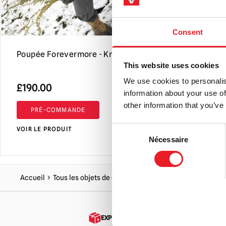
Consent
Poupée Forevermore - Krampus
Poupée For
This website uses cookies
We use cookies to personalis
£
190.00
£
150.00
information about your use of
p
other information that you’ve
PRÉ-COMMANDE
AJOUTER 
i
é
Consent
VOIR LE PRODUIT
VOIR LE PRO
Nécessaire
Selection
:
£
Accueil
Tous les objets de collection
Poupées d'horreur eff
EXPÉDITION DANS LE MONDE ENTIER