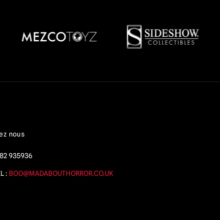
ez nous
82 935936
L :
BOO@MADABOUTHORROR.CO.UK