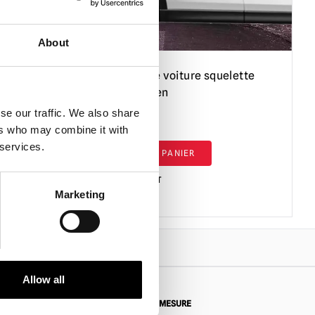
About
–
Décoration de voiture squelette
pour Halloween
se our traffic. We also share
£
5.95
ers who may combine it with
 services.
AJOUTER AU PANIER
VOIR LE PRODUIT
Marketing
Allow all
 RETOUR
DEMANDES SUR MESURE