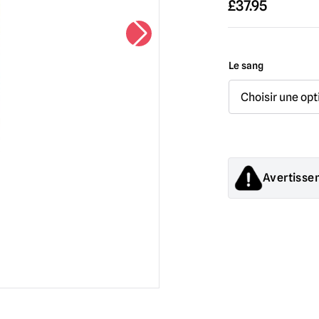
£
37.95
Le sang
Avertisse
Les produits vendu
adultes ou des déc
enfants de moins d