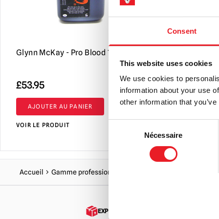
Consent
Glynn McKay - Pro Blood 1 Litre
Glynn Mcka
This website uses cookies
We use cookies to personalis
£
53.95
£
35.95
information about your use of
other information that you’ve
AJOUTER AU PANIER
AJOUTER 
Consent
VOIR LE PRODUIT
VOIR LE PRO
Nécessaire
Selection
Accueil
Gamme professionnelle pour Halloween
Glynn Mck
EXPÉDITION DANS LE MONDE ENTIER