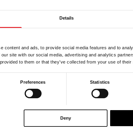
Details
y - Pro Blood 600ml
Dents d'horreur Bitemares 
Spectre
e content and ads, to provide social media features and to analy
£
29.95
 our site with our social media, advertising and analytics partn
 provided to them or that they’ve collected from your use of their
AU PANIER
AJOUTER AU PANIER
DUIT
VOIR LE PRODUIT
Preferences
Statistics
ay - Pro Blood THICK 600ml
Deny
LA PLUS GRANDE GAMME DU ROYAUME-UNI
ÉCHANGE OU