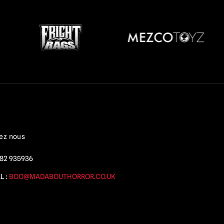
ez nous
82 935936
L :
BOO@MADABOUTHORROR.CO.UK