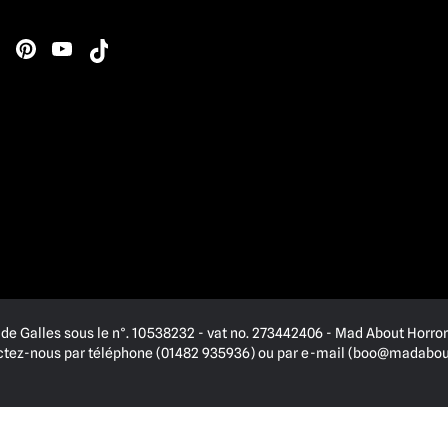
de Galles sous le n°. 10538232 - vat no. 273442406 - Mad About Horror 
actez-nous par téléphone (01482 935936) ou par e-mail (
boo@madabout