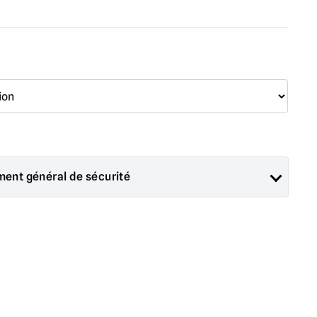
ment général de sécurité
s par Mad About Horror sont des objets de collection pour
orations d'Halloween. Ils sont
PAS
et ne conviennent pas aux
e 14 ans.