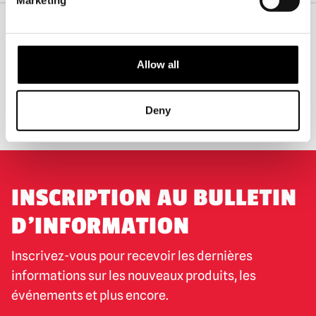
EXPÉDITION DANS LE MONDE ENTIER
LA PLUS GRANDE GAMME DU
Allow all
ROYAUME-UNI
ÉCHANGE OU RETOUR
DEMANDES SUR MESURE
Deny
INSCRIPTION AU BULLETIN
D'INFORMATION
Inscrivez-vous pour recevoir les dernières
informations sur les nouveaux produits, les
événements et plus encore.