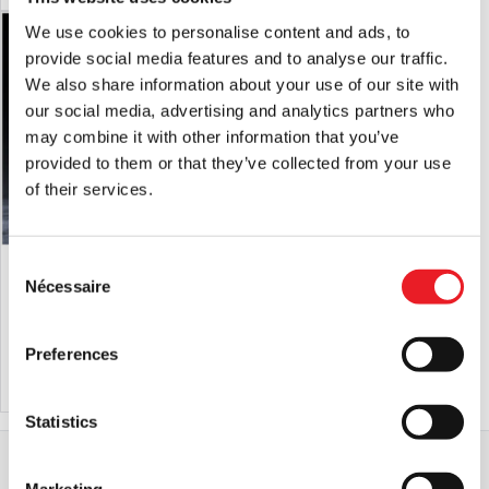
We use cookies to personalise content and ads, to
PRÉ-COMMANDE
provide social media features and to analyse our traffic.
We also share information about your use of our site with
our social media, advertising and analytics partners who
may combine it with other information that you’ve
provided to them or that they’ve collected from your use
of their services.
Halloween 1978 - Michael Myers,
Gutter Garbs Horror T Shirt -
Consent
figurine à l'échelle 1/6
Halloween 2018 : Le Mal revient à la
Nécessaire
Selection
maison
£
129.95
£
34.95
Preferences
PRÉ-COMMANDE
VOIR LE PRODUIT
AJOUTER AU PANIER
VOIR LE PRODUIT
Statistics
Accueil
Entreprises
Studios Trick or Treat
Cahier d'activités Halloween 1978
Marketing