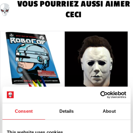
VOUS POURRIEZ AUSSI AIMER
CECI
Fright Rags Robocop - Cahier
Halloween 1978 - Masque de Michael
d'activités
Myers
Consent
Details
About
£
14.95
£
64.95
AJOUTER AU PANIER
VOIR LE PRODUIT
AJOUTER AU PANIER
VOIR LE PRODUIT
This website uses cookies