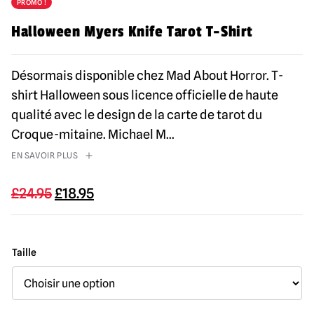
PROMO !
Halloween Myers Knife Tarot T-Shirt
Désormais disponible chez Mad About Horror. T-
shirt Halloween sous licence officielle de haute
qualité avec le design de la carte de tarot du
Croque-mitaine. Michael M
...
EN SAVOIR PLUS
Le
Le
£
24.95
£
18.95
prix
prix
initial
actuel
était
est
Taille
de
de
24,95
:
£.
18,95