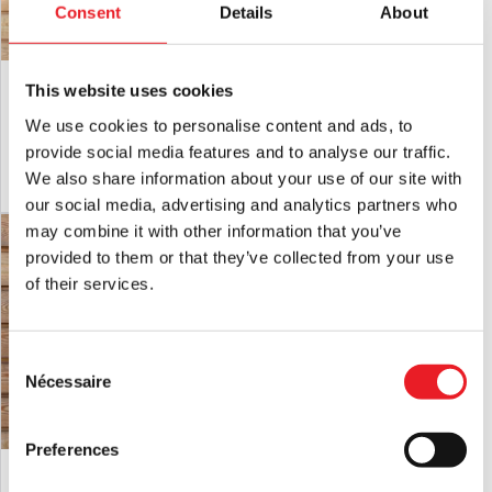
Consent
Details
About
Halloween Michael Myers Varsity
Licensed Halloween Michael Myers
This website uses cookies
Jacket
Denim Jacket
We use cookies to personalise content and ads, to
£
129.95
£
129.95
provide social media features and to analyse our traffic.
We also share information about your use of our site with
AJOUTER AU PANIER
VOIR LE PRODUIT
AJOUTER AU PANIER
VOIR LE PRODUIT
our social media, advertising and analytics partners who
may combine it with other information that you’ve
PROMO !
provided to them or that they’ve collected from your use
of their services.
Consent
Nécessaire
Selection
Preferences
T-Shirt Tarot blanc face de fantôme
Banque en PVC Michael Myers 8″
Figurino