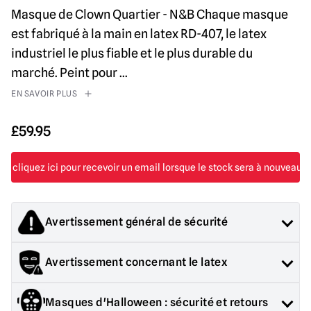
Masque de Clown Quartier - N&B Chaque masque
est fabriqué à la main en latex RD-407, le latex
industriel le plus fiable et le plus durable du
marché. Peint pour
...
EN SAVOIR PLUS
£
59.95
Avertissement général de sécurité
Les produits vendus par Mad About Horror sont des objets de
Avertissement concernant le latex
collection pour adultes ou des décorations d'Halloween. Ils
sont
PAS
et ne conviennent pas aux enfants de moins de 14
Contient du latex, peut provoquer une réaction allergique
ans.
Masques d'Halloween : sécurité et retours
chez les personnes sensibles au latex.