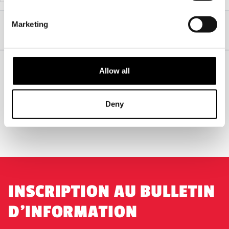
Accueil
Gamme professionnelle pour Halloween
Marketing
Masques professionnels
Masques de clowns tueurs
Masque de quart de diablotin (noir et blanc)
Allow all
EXPÉDITION DANS LE MONDE ENTIER
LA PLUS GRANDE GAMME DU
ROYAUME-UNI
Deny
ÉCHANGE OU RETOUR
DEMANDES SUR MESURE
INSCRIPTION AU BULLETIN
D'INFORMATION