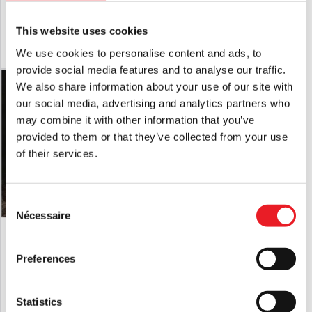
£
125.00
£
109.95
This website uses cookies
AJOUTER AU PANIER
VOIR LE PRODUIT
AJOUTER AU PANIER
VOIR LE PRODUIT
We use cookies to personalise content and ads, to
provide social media features and to analyse our traffic.
We also share information about your use of our site with
our social media, advertising and analytics partners who
may combine it with other information that you’ve
provided to them or that they’ve collected from your use
of their services.
Consent
Nécessaire
Selection
Masque de sorcière avec capuche -
Madame Esmeralda
blanc
Preferences
£
84.95
£
175.00
AJOUTER AU PANIER
VOIR LE PRODUIT
AJOUTER AU PANIER
VOIR LE PRODUIT
Statistics