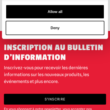
ROYAUME-UNI
Allow all
ÉCHANGE OU RETOUR
DEMANDES SUR MESURE
Deny
INSCRIPTION AU BULLETIN
D'INFORMATION
Inscrivez-vous pour recevoir les dernières
informations sur les nouveaux produits, les
événements et plus encore.
S'INSCRIRE
En vous abonnant à notre newsletter, vous acceptez nos