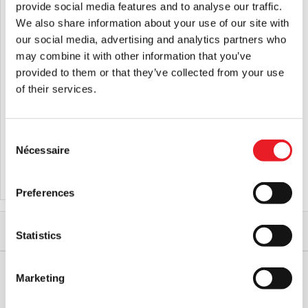
provide social media features and to analyse our traffic.
We also share information about your use of our site with
our social media, advertising and analytics partners who
may combine it with other information that you’ve
provided to them or that they’ve collected from your use
of their services.
Black Heart Models La Momie –
Masque du seigneur des ténèbres
Imhotep Suspendu au mur à l'échelle
1:1
Consent
£
449.95
£
179.95
Nécessaire
Selection
AJOUTER AU PANIER
VOIR LE PRODUIT
AJOUTER AU PANIER
VOIR LE PRODUIT
Preferences
Accueil
Masques d'Halloween et d'horreur
Statistics
Masque de momie In-Tombed
Marketing
EXPÉDITION DANS LE MONDE ENTIER
LA PLUS GRANDE GAMME DU