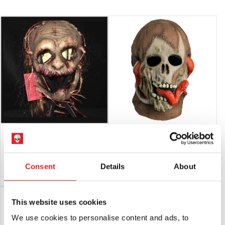
être quelque peu altérées.
Avertissement LaTeX :
Peut contenir du latex qui, dans de très
rares cas, peut provoquer une réaction allergique chez les
personnes sensibles au latex.
RETOURS
ne sera accepté que si le produit est en parfait état
et avec
Toutes les étiquettes attachées.
Masque en latex Voodoo II
Don Post - Masque de momie serpent
£
150.00
£
59.95
Consent
Details
About
AJOUTER AU PANIER
VOIR LE PRODUIT
AJOUTER AU PANIER
VOIR LE PRODUIT
This website uses cookies
We use cookies to personalise content and ads, to