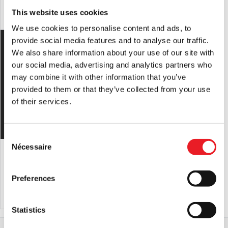
This website uses cookies
AJOUTER AU PANIER
VOIR LE PRODUIT
AJOUTER AU PANIER
VOIR LE PRODUIT
We use cookies to personalise content and ads, to
provide social media features and to analyse our traffic.
We also share information about your use of our site with
our social media, advertising and analytics partners who
may combine it with other information that you’ve
provided to them or that they’ve collected from your use
of their services.
Consent
Nécessaire
"Demi-masque en silicone
Le masque du vide
Selection
"Boogeyman
£
450.00
£
89.95
Preferences
AJOUTER AU PANIER
VOIR LE PRODUIT
AJOUTER AU PANIER
VOIR LE PRODUIT
Statistics
Accueil
Gamme professionnelle pour Halloween