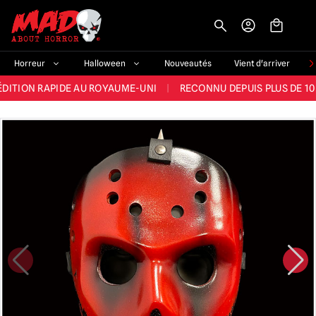
-->
E ET LA MEILLEURE GAMME DU ROYAUME-UNI
|
PLUS DE 60 000 CLI
Horreur
Halloween
Nouveautés
Vient d'arriver
ÉDITION RAPIDE AU ROYAUME-UNI
|
RECONNU DEPUIS PLUS DE 10
NOUVEAUX PRODUITS DÉRIVÉS D'HORREUR CHAQUE SEMAINE
NDE GAMME D'HALLOWEEN AU ROYAUME-UNI
|
PLUS DE 300 ACC
E ET LA MEILLEURE GAMME DU ROYAUME-UNI
|
PLUS DE 60 000 CLI