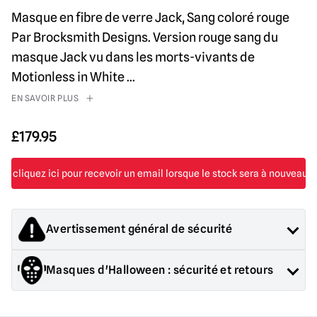
Masque en fibre de verre Jack, Sang coloré rouge
Par Brocksmith Designs. Version rouge sang du
masque Jack vu dans les morts-vivants de
Motionless in White
...
EN SAVOIR PLUS
£
179.95
Avertissement général de sécurité
Les produits vendus par Mad About Horror sont des objets de
Masques d'Halloween : sécurité et retours
collection pour adultes ou des décorations d'Halloween. Ils
sont
PAS
et ne conviennent pas aux enfants de moins de 14
Sécurité générale :
Les produits vendus par Mad About Horror
ans.
sont des objets de collection, des décorations d'Halloween