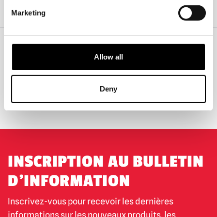
Masques professionnels
Masques de dystopie et d'anarchie
Marketing
Masque en fibre de verre Jack, rouge sang confit
Allow all
EXPÉDITION DANS LE MONDE ENTIER
LA PLUS GRANDE GAMME DU
ROYAUME-UNI
Deny
ÉCHANGE OU RETOUR
DEMANDES SUR MESURE
INSCRIPTION AU BULLETIN
D'INFORMATION
Inscrivez-vous pour recevoir les dernières
informations sur les nouveaux produits, les