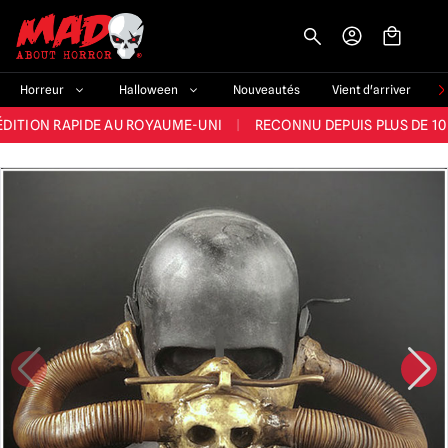
-->
E ET LA MEILLEURE GAMME DU ROYAUME-UNI
|
PLUS DE 60 000 CLI
Horreur
Halloween
Nouveautés
Vient d'arriver
ÉDITION RAPIDE AU ROYAUME-UNI
|
RECONNU DEPUIS PLUS DE 10
NOUVEAUX PRODUITS DÉRIVÉS D'HORREUR CHAQUE SEMAINE
NDE GAMME D'HALLOWEEN AU ROYAUME-UNI
|
PLUS DE 300 ACC
E ET LA MEILLEURE GAMME DU ROYAUME-UNI
|
PLUS DE 60 000 CLI