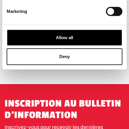
Accueil
Gamme professionnelle pour Halloween
Marketing
Masques professionnels
Masques de dystopie et d'anarchie
Masque de quartier Last Breath - Bone
Allow all
EXPÉDITION DANS LE MONDE ENTIER
LA PLUS GRANDE GAMME DU
ROYAUME-UNI
Deny
ÉCHANGE OU RETOUR
DEMANDES SUR MESURE
INSCRIPTION AU BULLETIN
D'INFORMATION
Inscrivez-vous pour recevoir les dernières