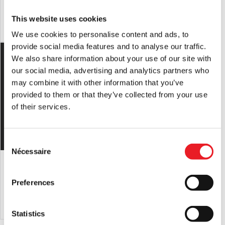
£
450.00
£
230.00
This website uses cookies
AJOUTER AU PANIER
VOIR LE PRODUIT
AJOUTER AU PANIER
VOIR LE PRODUIT
We use cookies to personalise content and ads, to
provide social media features and to analyse our traffic.
We also share information about your use of our site with
our social media, advertising and analytics partners who
may combine it with other information that you’ve
provided to them or that they’ve collected from your use
of their services.
Consent
Nécessaire
Selection
"Demi-masque en silicone
Le masque du vide
"Boogeyman
£
450.00
£
89.95
Preferences
AJOUTER AU PANIER
VOIR LE PRODUIT
AJOUTER AU PANIER
VOIR LE PRODUIT
Statistics