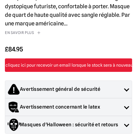
dystopique futuriste, confortable à porter. Masque
de quart de haute qualité avec sangle réglable. Par
une marque américaine
...
EN SAVOIR PLUS
£
84.95
Avertissement général de sécurité
Les produits vendus par Mad About Horror sont des objets de
Avertissement concernant le latex
collection pour adultes ou des décorations d'Halloween. Ils
sont
PAS
et ne conviennent pas aux enfants de moins de 14
Contient du latex, peut provoquer une réaction allergique
ans.
Masques d'Halloween : sécurité et retours
chez les personnes sensibles au latex.