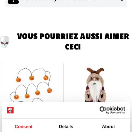
Les produits vendus par Mad About Horror sont des objets de
collection pour adultes ou des décorations d'Halloween. Ils
sont
PAS
et ne conviennent pas aux enfants de moins de 14
ans.
VOUS POURRIEZ AUSSI AIMER
CECI
Consent
Details
About
Halloween II Jack O' Lantern Skull
Krampus Casse-Noisette (Spirit