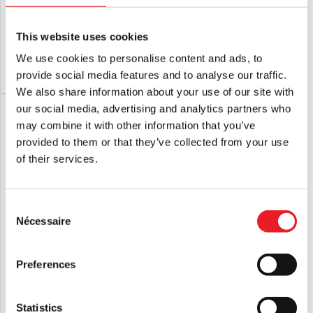
Pumpkin String Lights (Spirit
Halloween)
Halloween)
This website uses cookies
£
69.95
£
109.95
We use cookies to personalise content and ads, to
AJOUTER AU PANIER
VOIR LE PRODUIT
AJOUTER AU PANIER
VOIR LE PRODUIT
provide social media features and to analyse our traffic.
We also share information about your use of our site with
our social media, advertising and analytics partners who
PROMO !
may combine it with other information that you’ve
provided to them or that they’ve collected from your use
of their services.
Consent
Nécessaire
Selection
Terrifier - Art the Clown String Lights
Terrifier - Art the Clown Nutcracker
Preferences
(Spirit Halloween)
(Spirit Halloween)
Le
Le
£
79.95
£
69.95
£
109.95
prix
prix
Statistics