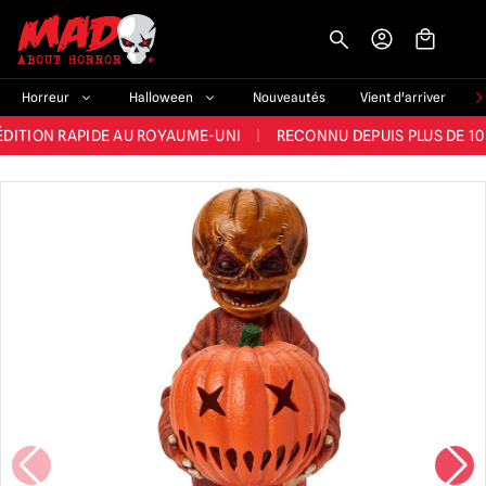
-->
E ET LA MEILLEURE GAMME DU ROYAUME-UNI
|
PLUS DE 60 000 CLI
Horreur
Halloween
Nouveautés
Vient d'arriver
ÉDITION RAPIDE AU ROYAUME-UNI
|
RECONNU DEPUIS PLUS DE 10
NOUVEAUX PRODUITS DÉRIVÉS D'HORREUR CHAQUE SEMAINE
NDE GAMME D'HALLOWEEN AU ROYAUME-UNI
|
PLUS DE 300 ACC
E ET LA MEILLEURE GAMME DU ROYAUME-UNI
|
PLUS DE 60 000 CLI