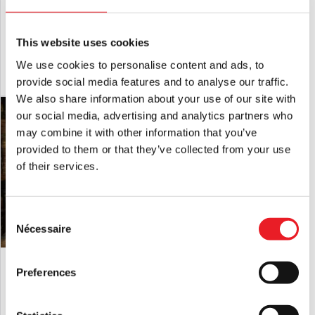
Sorcière d'effroi assise et animée
Ensemble de 6 pierres tombales
effrayantes pour cimetière
£
249.95
£
26.95
This website uses cookies
We use cookies to personalise content and ads, to
AJOUTER AU PANIER
VOIR LE PRODUIT
AJOUTER AU PANIER
VOIR LE PRODUIT
provide social media features and to analyse our traffic.
We also share information about your use of our site with
our social media, advertising and analytics partners who
may combine it with other information that you’ve
provided to them or that they’ve collected from your use
of their services.
Consent
Nécessaire
Selection
Araignée noire géante poilue articulée
Prophet d'Halloween animé, sorcière
de 12 pieds pour la décoration
hagarde de 1,83 m, prête à bondir
Preferences
d'Halloween
£
39.95
£
329.95