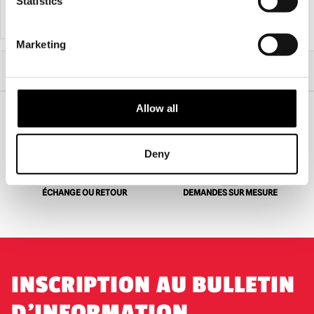
Statistics
AJOUTER AU PANIER
VOIR LE PRODUIT
AJOUTER AU PANIER
VOIR LE PRODUIT
Marketing
Accueil
Halloween
Décorations d'Halloween
Chapeaux de sorcière lumineux - Lot de 2
Allow all
EXPÉDITION DANS LE MONDE ENTIER
LA PLUS GRANDE GAMME DU
Deny
ROYAUME-UNI
ÉCHANGE OU RETOUR
DEMANDES SUR MESURE
INSCRIPTION AU BULLETIN
D'INFORMATION