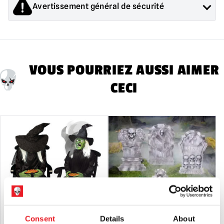
Avertissement général de sécurité
Les produits vendus par Mad About Horror sont des objets de
collection pour adultes ou des décorations d'Halloween. Ils
sont
PAS
et ne conviennent pas aux enfants de moins de 14
ans.
VOUS POURRIEZ AUSSI AIMER
CECI
Consent
Details
About