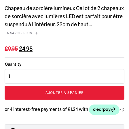
Chapeau de sorcière lumineux Ce lot de 2 chapeaux
de sorcière avec lumières LED est parfait pour être
suspendu à l'intérieur. 23cm de haut
...
EN SAVOIR PLUS
Le
Le
£
9.95
£
4.95
prix
prix
initial
actuel
était
est
quantité
de :
:
de
chapeaux
9,95
4,95
de
AJOUTER AU PANIER
£.
£.
sorcière
lumineux
ensemble
de
2