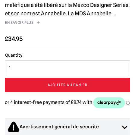
maléfique a été libéré sur la Mezco Designer Series,
et son nom est Annabelle. La MDS Annabelle
...
EN SAVOIR PLUS
£
34.95
quantité
de
Mezco
Designer
AJOUTER AU PANIER
Series
:
Annabelle
Avertissement général de sécurité