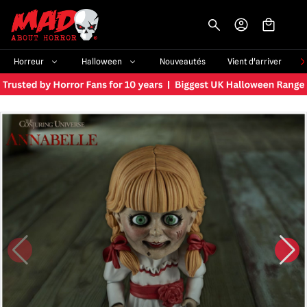
-->
Horreur
Halloween
Nouveautés
Vient d'arriver