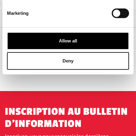
Marketing
Accueil
Cadeaux d'horreur
Cadeaux de moins de 50 euros
Mezco Designer Series : Annabelle
Allow all
EXPÉDITION DANS LE MONDE ENTIER
LA PLUS GRANDE GAMME DU
ROYAUME-UNI
Deny
ÉCHANGE OU RETOUR
DEMANDES SUR MESURE
INSCRIPTION AU BULLETIN
D'INFORMATION