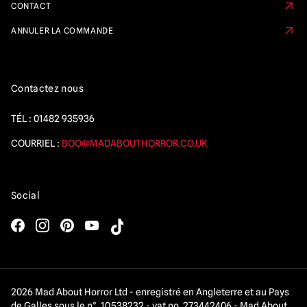
CONTACT
ANNULER LA COMMANDE
Contactez nous
TÉL :
01482 935936
COURRIEL :
BOO@MADABOUTHORROR.CO.UK
Social
2026 Mad About Horror Ltd - enregistré en Angleterre et au Pays
de Galles sous le n°. 10538232 - vat no. 273442406 - Mad About