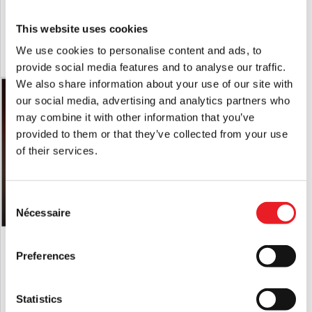
Figure
£
46.95
£
48.95
This website uses cookies
We use cookies to personalise content and ads, to
AJOUTER AU PANIER
VOIR LE PRODUIT
AJOUTER AU PANIER
VOIR LE PRODUIT
provide social media features and to analyse our traffic.
We also share information about your use of our site with
our social media, advertising and analytics partners who
may combine it with other information that you’ve
provided to them or that they’ve collected from your use
of their services.
Consent
Nécessaire
Selection
MEZCO Poupées mortes vivantes
The Conjuring - Annabelle Poupée à
L'univers Conjuring - Annabelle
l'échelle 1:1
Preferences
£
54.95
£
449.95
Statistics
AJOUTER AU PANIER
VOIR LE PRODUIT
AJOUTER AU PANIER
VOIR LE PRODUIT