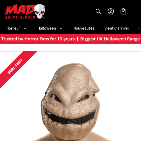
-->
Horreur
Halloween
Nouveautés
Vient d'arriver
DEMI-TARIF