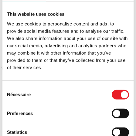
Spikey
Action Figure
£
39.95
£
49.95
This website uses cookies
We use cookies to personalise content and ads, to
AJOUTER AU PANIER
VOIR LE PRODUIT
AJOUTER AU PANIER
VOIR LE PRODUIT
provide social media features and to analyse our traffic.
We also share information about your use of our site with
PROMO !
our social media, advertising and analytics partners who
may combine it with other information that you’ve
provided to them or that they’ve collected from your use
of their services.
Consent
Nécessaire
Selection
Cahier d'activités Halloween 1978
Horrornaments Ornement de sapin de
Noël - Couronne d'Halloween
Preferences
Le
Le
£
19.95
£
14.95
£
9.95
prix
prix
Statistics
AJOUTER AU PANIER
VOIR LE PRODUIT
AJOUTER AU PANIER
VOIR LE PRODUIT