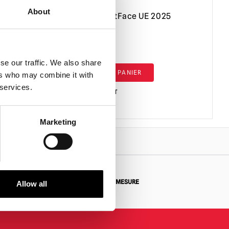
About
nywise
Masque GhostFace UE 2025
£
12.95
se our traffic. We also share
AJOUTER AU PANIER
ers who may combine it with
 services.
VOIR LE PRODUIT
Marketing
 RETOUR
DEMANDES SUR MESURE
Allow all