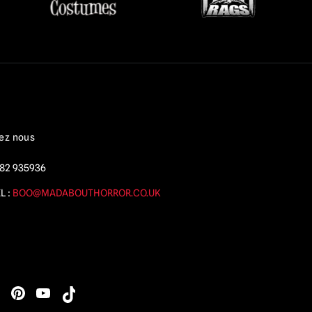
ez nous
82 935936
L :
BOO@MADABOUTHORROR.CO.UK