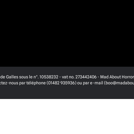
de Galles sous le n°. 10538232 - vat no. 273442406 - Mad About Horror 
actez-nous par téléphone (01482 935936) ou par e-mail (
boo@madabout