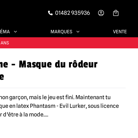
01482 935936
-->
NÉMA
MARQUES
VENTE
ENTS SATISFAITS
 ANS
e - Masque du rôdeur
ESSOIRES !
e
ENTS SATISFAITS
mon garçon, mais le jeu est fini. Maintenant tu
ue en latex Phantasm - Evil Lurker, sous licence
ûr d'être à la mode.
...