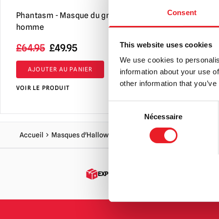
Consent
Phantasm - Masque du grand
Phantasm –
homme
rôdeur (Co
This website uses cookies
Le
Le
£
64.95
£
49.95
£
64.95
prix
prix
We use cookies to personalis
AJOUTER AU PANIER
COMMAN
information about your use of
initial
actuel
other information that you’ve
était
est
VOIR LE PRODUIT
VOIR LE PRO
:
de :
Consent
64,95
49,95
Nécessaire
Selection
£.
£.
Accueil
Masques d'Halloween et d'horreur
Phantasme - Mas
EXPÉDITION DANS LE MONDE ENTIER