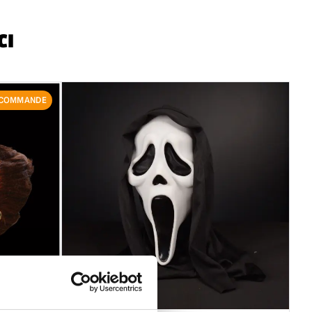
ccepté que si le produit est en parfait état et avec
tes attachées.
CI
-COMMANDE