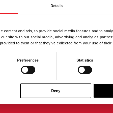
Details
 Masque de sbire
IT - Masque de luxe de Pen
mmande spéciale)
£
84.95
e content and ads, to provide social media features and to analy
DE SPÉCIALE
PRÉ-COMMANDE
 our site with our social media, advertising and analytics partn
 provided to them or that they’ve collected from your use of their
DUIT
VOIR LE PRODUIT
Preferences
Statistics
que du rôdeur maléfique
LA PLUS GRANDE GAMME DU ROYAUME-UNI
ÉCHANGE OU
Deny