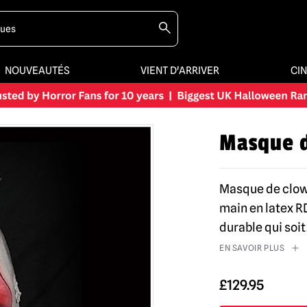
NOUVEAUTÉS
VIENT D'ARRIVER
CI
Masque d
Masque de clown
main en latex RD-
durable qui soit
EN SAVOIR PLUS
£
129.95