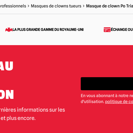
rofessionnels
Masques de clowns tueurs
Masque de clown Po Tri
LA PLUS GRANDE GAMME DU ROYAUME-UNI
ÉCHANGE OU
AU
ON
En vous abonnant à notre n
d'utilisation.
politique de co
rnières informations sur les
et plus encore.