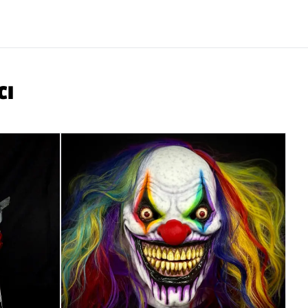
tion allergique chez les personnes sensibles au latex.
ccepté que si le produit est en parfait état et avec
tes attachées.
CI