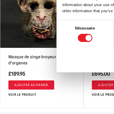
information about your use of
other information that you’ve
Consent
Nécessaire
Selection
Masque de singe broyeur
"Masque en 
d'organes
clown
£
189.95
£
695.00
AJOUTER AU PANIER
AJOUTER 
VOIR LE PRODUIT
VOIR LE PRO