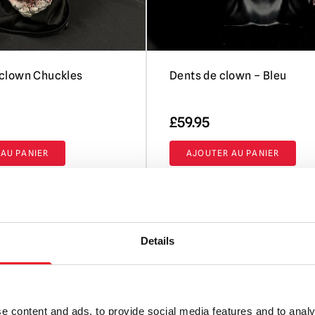
clown Chuckles
Dents de clown – Bleu
£
59.95
AU PANIER
AJOUTER AU PANIER
DUIT
VOIR LE PRODUIT
Details
e content and ads, to provide social media features and to analy