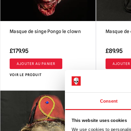
Masque de singe Pongo le clown
Masque de 
£
179.95
£
89.95
AJOUTER AU PANIER
AJOUTER 
VOIR LE PRODUIT
VOIR LE PRO
Consent
This website uses cookies
We use cookies to personalis