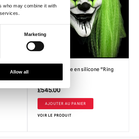
ers who may combine it with
 services.
Marketing
ooey
"Demi-masque en silicone "Ring
Allow all
Master
£
545.00
AJOUTER AU PANIER
VOIR LE PRODUIT