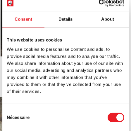
rares cas, peut provoquer une réaction allergique chez les
personnes sensibles au latex.
Consent
Details
About
RETOURS
ne sera accepté que si le produit est en parfait état
et avec
Toutes les étiquettes attachées.
This website uses cookies
We use cookies to personalise content and ads, to
provide social media features and to analyse our traffic.
Masque de sorcière avec capuche -
Masque de la duchesse de Devonshire
We also share information about your use of our site with
blanc
our social media, advertising and analytics partners who
£
84.95
£
59.95
may combine it with other information that you’ve
provided to them or that they’ve collected from your use
AJOUTER AU PANIER
VOIR LE PRODUIT
AJOUTER AU PANIER
VOIR LE PRODUIT
of their services.
Consent
Nécessaire
Selection