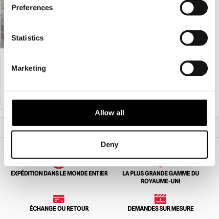
Preferences
Statistics
Madame Esmeralda
IT - Masque standard de Pennywise
Marketing
£
175.00
£
64.95
AJOUTER AU PANIER
VOIR LE PRODUIT
AJOUTER AU PANIER
VOIR LE PRODUIT
Allow all
Accueil
Cadeaux d'horreur
Cadeau principal
Masque Portrait Lady
Deny
EXPÉDITION DANS LE MONDE ENTIER
LA PLUS GRANDE GAMME DU
ROYAUME-UNI
ÉCHANGE OU RETOUR
DEMANDES SUR MESURE