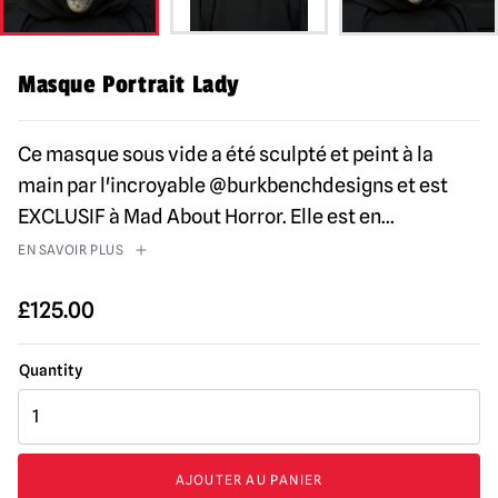
Masque Portrait Lady
Ce masque sous vide a été sculpté et peint à la
main par l'incroyable @burkbenchdesigns et est
EXCLUSIF à Mad About Horror. Elle est en
...
EN SAVOIR PLUS
£
125.00
quantité
de
Portrait
Masque
AJOUTER AU PANIER