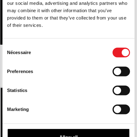
our social media, advertising and analytics partners who
may combine it with other information that you’ve
provided to them or that they’ve collected from your use
of their services.
Consent
Demi-masque en silicone "Meat Bag"
Masque de mouton "Go To Sleep
Nécessaire
Selection
(chair)
£
450.00
£
179.95
Preferences
AJOUTER AU PANIER
VOIR LE PRODUIT
AJOUTER AU PANIER
VOIR LE PRODUIT
Statistics
Marketing
Allow all