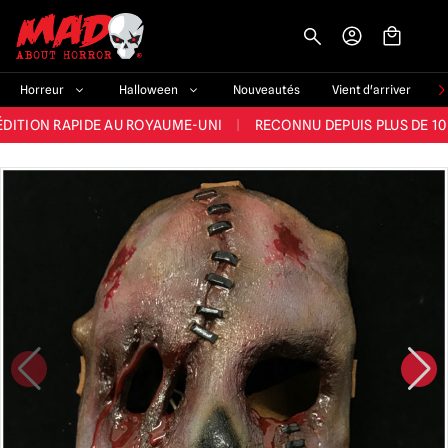
-->
E ET LA MEILLEURE GAMME DU ROYAUME-UNI
|
PLUS DE 60 000 CLI
Horreur
Halloween
Nouveautés
Vient d'arriver
ÉDITION RAPIDE AU ROYAUME-UNI
|
RECONNU DEPUIS PLUS DE 10
NOUVEAUX PRODUITS DÉRIVÉS D'HORREUR CHAQUE SEMAINE
NDE GAMME D'HALLOWEEN AU ROYAUME-UNI
|
PLUS DE 300 ACC
E ET LA MEILLEURE GAMME DU ROYAUME-UNI
|
PLUS DE 60 000 CLI