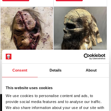
Masque de bonheur
Masque d'épouvantail de luxe - Barbe
noire
Consent
Details
About
£
150.00
£
120.00
AJOUTER AU PANIER
VOIR LE PRODUIT
AJOUTER AU PANIER
VOIR LE PRODUIT
This website uses cookies
We use cookies to personalise content and ads, to
provide social media features and to analyse our traffic.
We also share information about your use of our site with