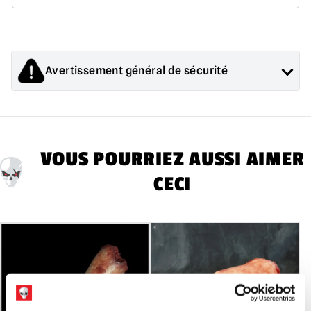
Avertissement général de sécurité
Les produits vendus par Mad About Horror sont des objets de
collection pour adultes ou des décorations d'Halloween. Ils
sont
PAS
et ne conviennent pas aux enfants de moins de 14
ans.
VOUS POURRIEZ AUSSI AIMER
CECI