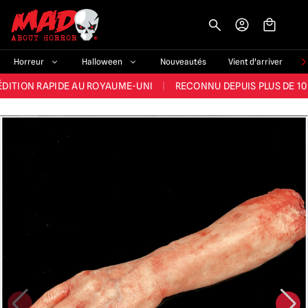
-->
E ET LA MEILLEURE GAMME DU ROYAUME-UNI
|
PLUS DE 60 000 CLI
Horreur
Halloween
Nouveautés
Vient d'arriver
ÉDITION RAPIDE AU ROYAUME-UNI
|
RECONNU DEPUIS PLUS DE 10
NOUVEAUX PRODUITS DÉRIVÉS D'HORREUR CHAQUE SEMAINE
NDE GAMME D'HALLOWEEN AU ROYAUME-UNI
|
PLUS DE 300 ACC
E ET LA MEILLEURE GAMME DU ROYAUME-UNI
|
PLUS DE 60 000 CLI