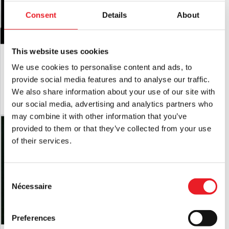
Consent
Details
About
This website uses cookies
Bras en silicone avec pouce
Main de femme coupée en silicone
magnétique
(lavée au sang)
We use cookies to personalise content and ads, to
£
149.95
£
104.95
provide social media features and to analyse our traffic.
We also share information about your use of our site with
AJOUTER AU PANIER
VOIR LE PRODUIT
AJOUTER AU PANIER
VOIR LE PRODUIT
our social media, advertising and analytics partners who
may combine it with other information that you’ve
provided to them or that they’ve collected from your use
of their services.
Consent
Nécessaire
Selection
Preferences