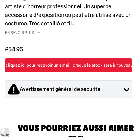
artiste d'horreur professionnel. Un superbe
accessoire d'exposition ou peut être utilisé avec un
costume. Très détaillé et fil
...
EN SAVOIR PLUS
£
54.95
Avertissement général de sécurité
Les produits vendus par Mad About Horror sont des objets de
collection pour adultes ou des décorations d'Halloween. Ils
sont
PAS
et ne conviennent pas aux enfants de moins de 14
ans.
VOUS POURRIEZ AUSSI AIMER