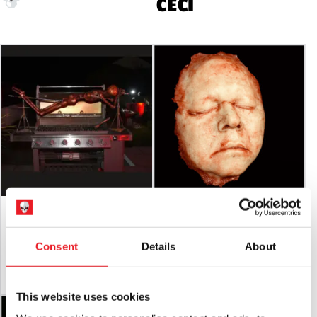
CECI
Squelette écorché grandeur nature sur
Visage d'homme en silicone à peau -
une broche
Ivoire
£
349.95
£
54.95
Consent
Details
About
AJOUTER AU PANIER
VOIR LE PRODUIT
AJOUTER AU PANIER
VOIR LE PRODUIT
This website uses cookies