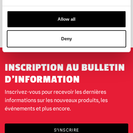
EXPÉDITION DANS LE MONDE ENTIER
LA PLUS GRANDE GAMME DU
ROYAUME-UNI
Allow all
ÉCHANGE OU RETOUR
DEMANDES SUR MESURE
Deny
INSCRIPTION AU BULLETIN
D'INFORMATION
Inscrivez-vous pour recevoir les dernières
informations sur les nouveaux produits, les
événements et plus encore.
S'INSCRIRE