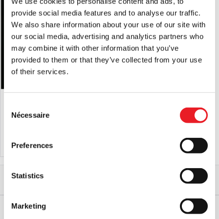
We use cookies to personalise content and ads, to
provide social media features and to analyse our traffic.
We also share information about your use of our site with
our social media, advertising and analytics partners who
may combine it with other information that you’ve
provided to them or that they’ve collected from your use
of their services.
Visage de vieil homme en silicone
Visage d'enfant en silicone écorché
écorché
Consent
Nécessaire
Selection
£
54.95
£
54.95
AJOUTER AU PANIER
VOIR LE PRODUIT
AJOUTER AU PANIER
VOIR LE PRODUIT
Preferences
Accueil
Gamme professionnelle pour Halloween
Parties du corps
Statistics
Autre Gore
Visage en silicone écorché - Peter
Marketing