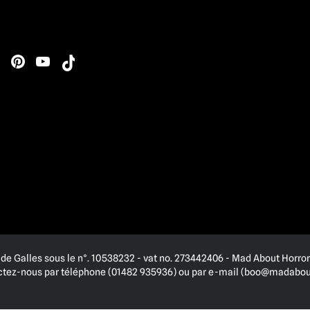
de Galles sous le n°. 10538232 - vat no. 273442406 - Mad About Horror 
actez-nous par téléphone (01482 935936) ou par e-mail (
boo@madabout