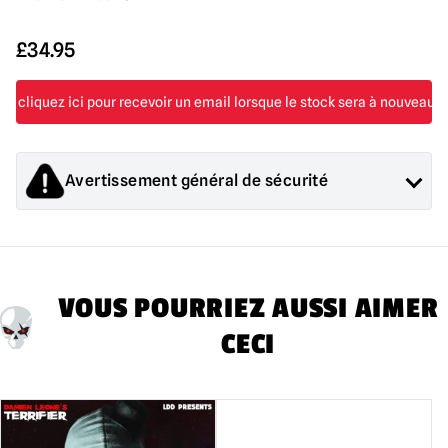
£
34.95
Avertissement général de sécurité
Les produits vendus par Mad About Horror sont des objets de
collection pour adultes ou des décorations d'Halloween. Ils
sont
PAS
et ne conviennent pas aux enfants de moins de 14
ans.
VOUS POURRIEZ AUSSI AIMER
CECI