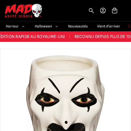
-->
E ET LA MEILLEURE GAMME DU ROYAUME-UNI
|
PLUS DE 60 000 CLI
Horreur
Halloween
Nouveautés
Vient d'arriver
ÉDITION RAPIDE AU ROYAUME-UNI
|
RECONNU DEPUIS PLUS DE 10
NOUVEAUX PRODUITS DÉRIVÉS D'HORREUR CHAQUE SEMAINE
NDE GAMME D'HALLOWEEN AU ROYAUME-UNI
|
PLUS DE 300 ACC
E ET LA MEILLEURE GAMME DU ROYAUME-UNI
|
PLUS DE 60 000 CLI