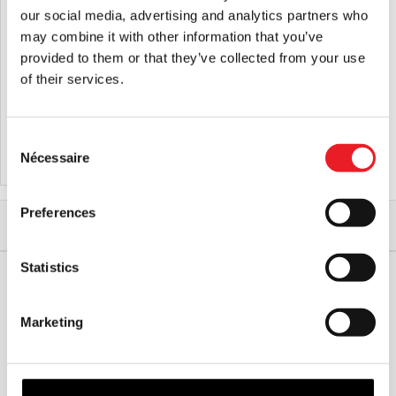
our social media, advertising and analytics partners who
may combine it with other information that you’ve
provided to them or that they’ve collected from your use
Vendredi 13 – La Coupe de fête foraine
Terrifier - Masque Art le Clown
of their services.
de Jason Voorhees
£
24.95
£
64.95
Consent
Nécessaire
AJOUTER AU PANIER
VOIR LE PRODUIT
AJOUTER AU PANIER
VOIR LE PRODUIT
Selection
Preferences
Accueil
Tous les objets de collection
Articles ménagers
Boissons
Terrifier - Tasse à café Art the Clown Face (Esprit Halloween)
Statistics
EXPÉDITION DANS LE MONDE ENTIER
LA PLUS GRANDE GAMME DU
Marketing
ROYAUME-UNI
ÉCHANGE OU RETOUR
DEMANDES SUR MESURE