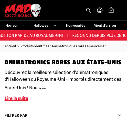
-->
E ET LA MEILLEURE GAMME DU ROYAUME-UNI
|
PLUS DE 60 000 CLI
Horreur
Halloween
Nouveautés
Vient d'arriver
ÉDITION RAPIDE AU ROYAUME-UNI
|
RECONNU DEPUIS PLUS DE 10
NOUVEAUX PRODUITS DÉRIVÉS D'HORREUR CHAQUE SEMAINE
Accueil
Produits identifiés “Animatroniques rares américains”
NDE GAMME D'HALLOWEEN AU ROYAUME-UNI
|
PLUS DE 300 ACC
ANIMATRONICS RARES AUX ÉTATS-UNIS
E ET LA MEILLEURE GAMME DU ROYAUME-UNI
|
PLUS DE 60 000 CLI
Découvrez la meilleure sélection d'animatroniques
d'Halloween du Royaume-Uni - importés directement des
...
États-Unis ! Nous
Lire la suite
FILTRER PAR