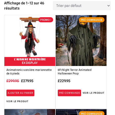
Affichage de 1–12 sur 46
résultats
PROMO !
PRÉ-COMMANDE
L'AUBAINE MEURTRIÈRE
EX DISPLAY
Animatronic sorcière marionnette
6ft Night Terror Animated
de 6 pieds
Halloween Prop
Le
Le
£
299.95
£
279.95
£
229.95
prix
prix
AJOUTER AU PANIER
PRÉ-COMMANDE
VOIR LE PRODUIT
initial
actuel
VOIR LE PRODUIT
était :
est
299,95
:
PRÉ-COMMANDE