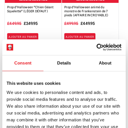
Prop d'Halloween "Chien Géant
Prop d'Halloween animé du
Squelette" (LÉGER DÉFAUT)
monstre de Frankenstein de 7
pieds (AFFAIRE INCROYABLE)
Le
Le
Le
Le
£
449.95
£
349.95
£
499.95
£
449.95
prix
prix
prix
prix
AJOUTER AU PANIER
AJOUTER AU PANIER
initial
actuel
initial
actuel
VOIR LE PRODUIT
VOIR LE PRODUIT
était
est
était
est
:
:
de
de
Consent
Details
About
449,95
349,95
:
449,95
£.
£.
499,95
£.
£.
This website uses cookies
We use cookies to personalise content and ads, to
provide social media features and to analyse our traffic.
We also share information about your use of our site with
our social media, advertising and analytics partners who
Sorcière géante animée de 9 pieds
7.5ft Jack-o-Lantern Pumpkin
may combine it with other information that you’ve
en vol stationnaire
Archway (arcade de citrouille)
provided to them or that they’ve collected from your use
£
549.95
£
449.95