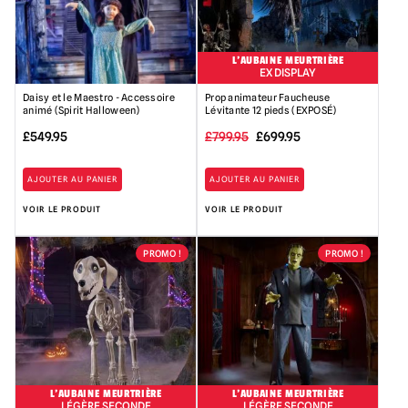
L'AUBAINE MEURTRIÈRE
EX DISPLAY
Daisy et le Maestro - Accessoire
Prop animateur Faucheuse
animé (Spirit Halloween)
Lévitante 12 pieds (EXPOSÉ)
Le
Le
£
549.95
£
799.95
£
699.95
prix
prix
AJOUTER AU PANIER
AJOUTER AU PANIER
initial
actuel
VOIR LE PRODUIT
VOIR LE PRODUIT
était
est
de :
de
PROMO !
PROMO !
799,95
699,95
£.
£.
L'AUBAINE MEURTRIÈRE
L'AUBAINE MEURTRIÈRE
LÉGÈRE SECONDE
LÉGÈRE SECONDE