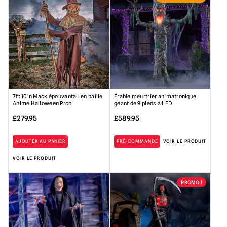
£.
£279.95.
7ft 10in Mack épouvantail en paille
Érable meurtrier animatronique
Animé Halloween Prop
géant de 9 pieds à LED
£
279.95
£
589.95
AJOUTER AU PANIER
PRÉ-COMMANDE
VOIR LE PRODUIT
VOIR LE PRODUIT
PROMO !