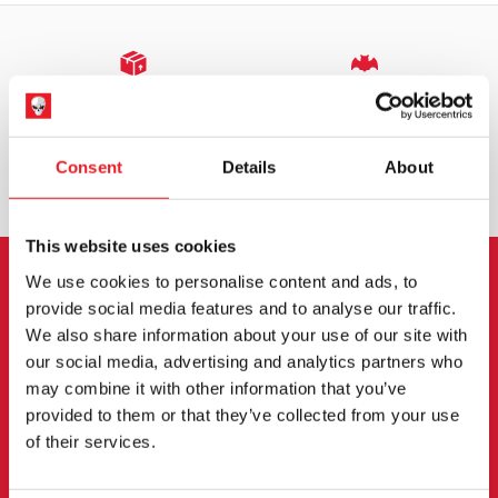
EXPÉDITION DANS LE MONDE ENTIER
LA PLUS GRANDE GAMME DU
ROYAUME-UNI
ÉCHANGE OU RETOUR
DEMANDES SUR MESURE
Consent
Details
About
This website uses cookies
We use cookies to personalise content and ads, to
INSCRIPTION AU BULLETIN
provide social media features and to analyse our traffic.
We also share information about your use of our site with
D'INFORMATION
our social media, advertising and analytics partners who
may combine it with other information that you’ve
Inscrivez-vous pour recevoir les dernières
provided to them or that they’ve collected from your use
informations sur les nouveaux produits, les
of their services.
événements et plus encore.