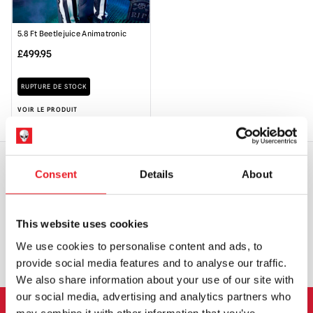
5.8 Ft Beetlejuice Animatronic
£
499.95
RUPTURE DE STOCK
VOIR LE PRODUIT
Consent
Details
About
EXPÉDITION DANS LE MONDE ENTIER
LA PLUS GRANDE GAMME DU
ROYAUME-UNI
This website uses cookies
ÉCHANGE OU RETOUR
DEMANDES SUR MESURE
We use cookies to personalise content and ads, to
provide social media features and to analyse our traffic.
We also share information about your use of our site with
our social media, advertising and analytics partners who
may combine it with other information that you’ve