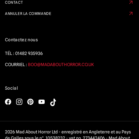
CONTACT
ANNULER LA COMMANDE
Contactez nous
TÉL :
01482 935936
COURRIEL :
BOO@MADABOUTHORROR.CO.UK
Social
2026 Mad About Horror Ltd - enregistré en Angleterre et au Pays
de Galles sous le n°. 10538232 - vat no. 273442406 - Mad About