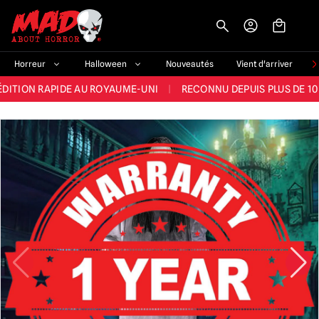
-->
E ET LA MEILLEURE GAMME DU ROYAUME-UNI
|
PLUS DE 60 000 CLI
Horreur
Halloween
Nouveautés
Vient d'arriver
ÉDITION RAPIDE AU ROYAUME-UNI
|
RECONNU DEPUIS PLUS DE 10
NOUVEAUX PRODUITS DÉRIVÉS D'HORREUR CHAQUE SEMAINE
NDE GAMME D'HALLOWEEN AU ROYAUME-UNI
|
PLUS DE 300 ACC
E ET LA MEILLEURE GAMME DU ROYAUME-UNI
|
PLUS DE 60 000 CLI