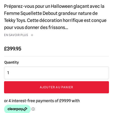
Préparez-vous pour un Halloween glaçant avec la
Femme Squellette Debout grandeur nature de
Tekky Toys. Cette décoration horrifique est conçue
pour vous donner des frissons
...
EN SAVOIR PLUS
£
399.95
quantité
de
5.9ft
Lurching
AJOUTER AU PANIER
Woman
Animated
Halloween
Prop